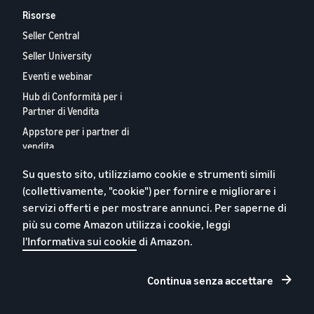
Risorse
Seller Central
Seller University
Eventi e webinar
Hub di Conformità per i
Partner di Vendita
Appstore per i partner di
vendita
Report 2024 sui Nostri
Su questo sito, utilizziamo cookie e strumenti simili
Partner Vendita Europei
(collettivamente, "cookie") per fornire e migliorare i
Contattaci
servizi offerti e per mostrare annunci. Per saperne di
più su come Amazon utilizza i cookie, leggi
l'Informativa sui cookie
di Amazon.
Informativa sulla privacy
Continua senza accettare
Cookie
Termini e condizioni