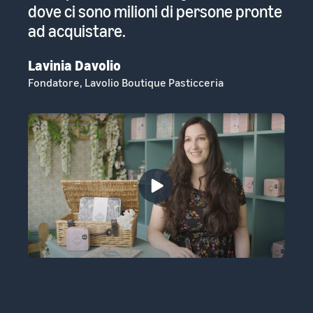
ci
dove ci sono milioni di persone pronte
mo
ad acquistare.
Er
Fo
Lavinia Davolio
Fondatore, Lavolio Boutique Pasticceria