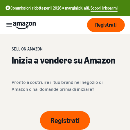
Commissioni ridotte per il 2026 = margini più alti.
Scopri i risparmi
Registrati
Inizia
SELL ON AMAZON
Inizia a vendere su Amazon
Inizia a
Gestisci
中
vendere
su
文
Amazon
Pronto a costruire il tuo brand nel negozio di
Logistica
-
Cresci
Amazon o hai domande prima di iniziare?
di
CN
Amazon
Introduzione alla
Raggiungi
English
vendita
Prezzi
più clienti
- GB
Come diventare un Partner
Logistica di Amazon
di Vendita Amazon
Esternalizza spedizioni, resi
Registrati
Italiano
Informarsi
Impara
e servizio clienti
Pubblicizza con
- IT