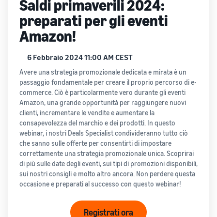
Saldi primaverili 2024:
base al metodo di evasione
automatizzare e gestire le
Crea il tuo negozio
clienti in tutto il mondo
preparati per gli eventi
online
tue operazioni
Entra nel mondo dell'e-
Amazon!
Vendi oltre i confini del
commerce in modo
Esplora i programmi di
Regno Unito e dell'UE
semplice ed efficace
vendita
Accedi facilmente a nuovi
Storia di
6 Febbraio 2024 11:00 AM CEST
Crea la tua strategia di
marketplace
successo
vendita con una varietà di
Elaborazione degli
Avere una strategia promozionale dedicata e mirata è un
di un
Calcolatore
ordini nell'E-commerce
programmi
passaggio fondamentale per creare il proprio percorso di e-
Con la
venditore
delle
Come gestire l'evasione
commerce. Ciò è particolarmente vero durante gli eventi
portata e gli
entrate
degli ordini in un'attività di
Amazon, una grande opportunità per raggiungere nuovi
strumenti di
E-commerce
Calcolare le
clienti, incrementare le vendite e aumentare la
Amazon,
tariffe e i costi di
consapevolezza del marchio e dei prodotti. In questo
Skipper’s ha
un prodotto,
webinar, i nostri Deals Specialist condivideranno tutto ciò
trasformato
Costi di
confrontando i
che sanno sulle offerte per consentirti di impostare
l’idea locale di
Prodotti
gestione
metodi di
correttamente una strategia promozionale unica. Scoprirai
Registro
un alimento
richiesti
ridotti
evasione degli
di più sulle date degli eventi, sui tipi di promozioni disponibili,
marche
premium per
per
per i
ordini
sui nostri consigli e molto altro ancora. Non perdere questa
di
animali a
iniziare
tuoi
occasione e preparati al successo con questo webinar!
Amazon
base di pesce
a
prodotti
in un’attività
Registra il
vendere
a basso
fiorente.
tuo marchio
Registrati ora
prezzo