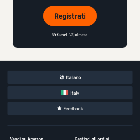
Registrati
39 € (escl. IVA) al mese.
Italiano
Italy
Feedback
Vendi su Amazon
Gestisci gli ordini