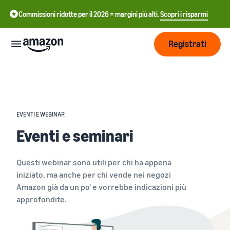
Commissioni ridotte per il 2026 = margini più alti.
Scopri i risparmi
Registrati
Inizia
Inizia a
Gestisci
EVENTI E WEBINAR
中
vendere
Eventi e seminari
su
文
Amazon
Logistica
-
Cresci
di
CN
Questi webinar sono utili per chi ha appena
Amazon
Introduzione alla
iniziato, ma anche per chi vende nei negozi
Raggiungi
English
vendita
Prezzi
Amazon già da un po' e vorrebbe indicazioni più
più clienti
- GB
Come diventare un Partner
Logistica di Amazon
approfondite.
di Vendita Amazon
Esternalizza spedizioni, resi
Italiano
Informarsi
Impara
e servizio clienti
Pubblicizza con
- IT