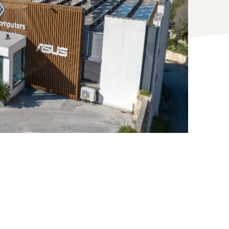
Come vendere magliette online
Espandi il tuo marchio di magliette