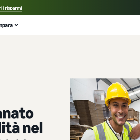
i i risparmi
Seleziona la lingua preferita
mpara
中文 - CN
Esempi:
Vendi su Amazon
Logistica di Amazon
English - GB
Ecco cosa può aiutarti
Espandi la tua attività
Esplora altri strumenti e programmi
Stima delle tariffe e dei costi
Guide
Italiano - IT
Guida per principianti
Espandi in Europa
Vendi prodotti artigianali
Calcolatore delle entrate
Cos'è il dropshipping?
Aspetti principali da considerare prima di iniziare a
Risparmia il 53% sulle tariffe di gestione logistica ed
Vendi i tuoi prodotti artigianali in tutto il mondo
Stima le tue vendite su Amazon
Esternalizza l'intero processo di consegna del prodotto
vendere
espandi la tua attività nell'Unione Europea
— dal produttore al cliente
Amazon Renewed
Stima delle spese di evasione degli ordini
Guida per Nuovi Venditori
Gestione multicanale
Crea il tuo negozio online
Vendi prodotti ricondizionati e usati a milioni di clienti
Confronta i preventivi in base al metodo di evasione
Sblocca azioni consigliate che possono aiutarti a vendere
Utilizza l'inventario di Logistica di Amazon per le vendite
Amazon in tutto il mondo
Entra nel mondo dell'e-commerce in modo semplice ed
ianato
9 volte di più nel primo anno
su altri canali
efficace
Partner di vendita dell'App Store
lità nel
Logistica di Amazon
Prodotti a basso costo
Elaborazione degli ordini nell'E-commerce
Scopri i partner software approvati da Amazon per
Esternalizza spedizioni, resi e servizio clienti
Vendi prodotti a basso costo e raggiungi milioni di clienti
automatizzare e gestire le tue operazioni
Come gestire l'evasione degli ordini in un'attività di E-
in tutto il mondo
commerce