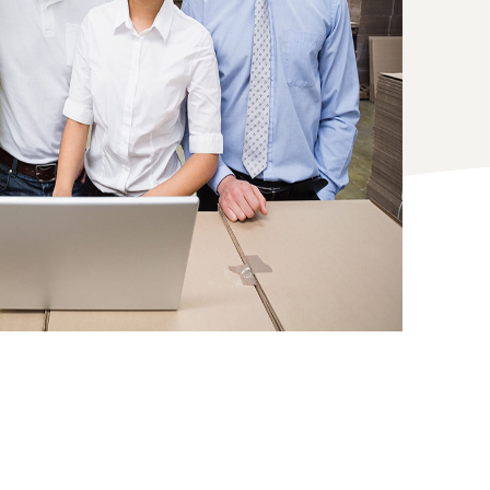
Come vendere magliette online
Espandi il tuo marchio di magliette