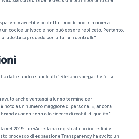
vito sia stata una delle decisioni più importanti che
parency avrebbe protetto il mio brand in maniera
ha un codice univoco e non può essere replicato. Pertanto,
prodotto si procede con ulteriori controlli."
ioni
dato subito i suoi frutti." Stefano spiega che "ci si
ha avuto anche vantaggi a lungo termine per
 è noto a un numero maggiore di persone. E, ancora
brand quando sono alla ricerca di mobili di qualità."
ta nel 2019, LoryArreda ha registrato un incredibile
uesto processo di espansione Transparency ha svolto un