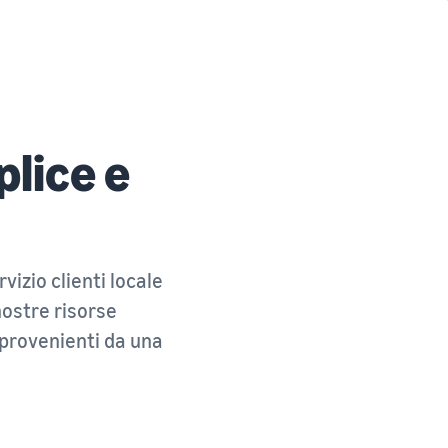
Come vendere magliette online
Espandi il tuo marchio di magliette
lice e
vizio clienti locale
 nostre risorse
à provenienti da una