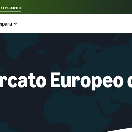
i i risparmi
Seleziona la lingua preferita
mpara
中文 - CN
Esempi:
Vendi su Amazon
Logistica di Amazon
English - GB
Ecco cosa può aiutarti
Espandi la tua attività
Esplora altri strumenti e programmi
Stima delle tariffe e dei costi
Guide
Italiano - IT
Guida per principianti
Espandi in Europa
Vendi prodotti artigianali
Calcolatore delle entrate
Cos'è il dropshipping?
Aspetti principali da considerare prima di iniziare a
Risparmia il 53% sulle tariffe di gestione logistica ed
Vendi i tuoi prodotti artigianali in tutto il mondo
Stima le tue vendite su Amazon
Esternalizza l'intero processo di consegna del prodotto
ercato Europeo
vendere
espandi la tua attività nell'Unione Europea
— dal produttore al cliente
Amazon Renewed
Stima delle spese di evasione degli ordini
Guida per Nuovi Venditori
Gestione multicanale
Crea il tuo negozio online
Vendi prodotti ricondizionati e usati a milioni di clienti
Confronta i preventivi in base al metodo di evasione
Sblocca azioni consigliate che possono aiutarti a vendere
Utilizza l'inventario di Logistica di Amazon per le vendite
Amazon in tutto il mondo
Entra nel mondo dell'e-commerce in modo semplice ed
9 volte di più nel primo anno
su altri canali
efficace
Partner di vendita dell'App Store
Logistica di Amazon
Prodotti a basso costo
Elaborazione degli ordini nell'E-commerce
Scopri i partner software approvati da Amazon per
Esternalizza spedizioni, resi e servizio clienti
Vendi prodotti a basso costo e raggiungi milioni di clienti
automatizzare e gestire le tue operazioni
Come gestire l'evasione degli ordini in un'attività di E-
in tutto il mondo
commerce