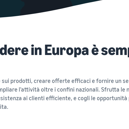
Registro del marchio
Esplora i programmi di vendita
Vendi oltre i confini del Regno Unito e dell'UE
Lancia il tuo marchio con Amazon
Crea la tua strategia di vendita con una varietà di
Accedi facilmente a nuovi marketplace
programmi
ere in Europa è semp
sui prodotti, creare offerte efficaci e fornire un ser
pliare l'attività oltre i confini nazionali. Sfrutta le
ssistenza ai clienti efficiente, e cogli le opportunit
ita.