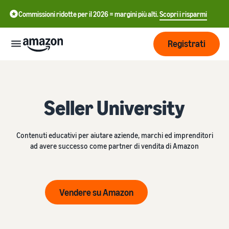
Commissioni ridotte per il 2026 = margini più alti.
Scopri i risparmi
Registrati
Inizia
Seller University
Inizia a
Gestisci
中
vendere
su
文
Contenuti educativi per aiutare aziende, marchi ed imprenditori
Amazon
Logistica
ad avere successo come partner di vendita di Amazon
-
Cresci
di
CN
Amazon
Introduzione alla
Raggiungi
English
vendita
Prezzi
Vendere su Amazon
più clienti
- GB
Come diventare un Partner
Logistica di Amazon
di Vendita Amazon
Esternalizza spedizioni, resi
Italiano
Informarsi
Impara
e servizio clienti
Pubblicizza con
- IT