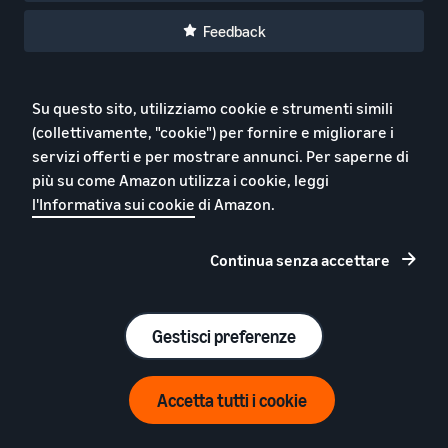
Feedback
Su questo sito, utilizziamo cookie e strumenti simili
Vendi su Amazon
Gestisci gli ordini
(collettivamente, "cookie") per fornire e migliorare i
servizi offerti e per mostrare annunci. Per saperne di
Guida per nuovi venditori
Logistica di Amazon
più su come Amazon utilizza i cookie, leggi
Amazon Business
Programma per la nuova
l'Informativa sui cookie
di Amazon.
selezione
Vendi in tutta Europa
Logistica di Amazon in
Cos'è il dropshipping?
Europa
Continua senza accettare
Vendere prodotti usati
Tariffe Logistica di Amazon
online
per articoli a basso prezzo
Vendere libri su Amazon
Gestisci preferenze
Gestione multicanale
Crea il tuo negozio online
Vendere telefoni cellulari
Accetta tutti i cookie
online
Blog per Vendere Online