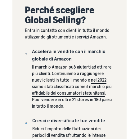
base al metodo di evasione
automatizzare e gestire le
Crea il tuo negozio
clienti in tutto il mondo
Perché scegliere
online
tue operazioni
Global Selling?
Entra nel mondo dell'e-
Vendi oltre i confini del
commerce in modo
Esplora i programmi di
Regno Unito e dell'UE
Entra in contatto con clienti in tutto il mondo
semplice ed efficace
vendita
Accedi facilmente a nuovi
Storia di
utilizzando gli strumenti e i servizi Amazon.
Crea la tua strategia di
marketplace
successo
vendita con una varietà di
Elaborazione degli
di un
Calcolatore
Accelera le vendite con il marchio
ordini nell'E-commerce
programmi
Con la
venditore
delle
globale di Amazon
Come gestire l'evasione
portata e gli
entrate
degli ordini in un'attività di
Il marchio Amazon può aiutarti ad attirare
strumenti di
E-commerce
Calcolare le
più clienti. Continuiamo a raggiungere
Amazon,
tariffe e i costi di
nuovi clienti in tutto il mondo e
nel 2022
Skipper’s ha
un prodotto,
siamo stati classificati come il marchio più
trasformato
Costi di
confrontando i
affidabile dai consumatori statunitensi
.
l’idea locale di
Prodotti
gestione
metodi di
Registro
Puoi vendere in oltre 21 stores in 180 paesi
un alimento
richiesti
ridotti
evasione degli
marche
in tutto il mondo.
premium per
per
per i
ordini
di
animali a
iniziare
tuoi
Amazon
base di pesce
Cresci e diversifica le tue vendite
a
prodotti
in un’attività
Registra il
vendere
Riduci l'impatto delle fluttuazioni dei
a basso
fiorente.
tuo marchio
periodi di vendita sfruttando le intense
prezzo