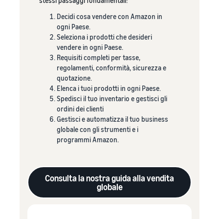
stessi passaggi fondamentali:
Come vendere
Decidi cosa vendere con Amazon in
magliette online
ogni Paese.
Espandi il tuo marchio di
Seleziona i prodotti che desideri
magliette
vendere in ogni Paese.
Requisiti completi per tasse,
regolamenti, conformità, sicurezza e
quotazione.
Elenca i tuoi prodotti in ogni Paese.
Spedisci il tuo inventario e gestisci gli
ordini dei clienti
Gestisci e automatizza il tuo business
globale con gli strumenti e i
programmi Amazon.
Consulta la nostra guida alla vendita
globale