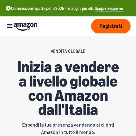
Commissioni ridotte per il 2026 = margini più alti.
Scopri i risparmi
Registrati
Inizia
VENDITA GLOBALE
Inizia a vendere
Inizia a
Gestisci
中
vendere
a livello globale
su
文
Amazon
Logistica
-
Cresci
con Amazon
di
CN
Amazon
dall'Italia
Introduzione alla
Raggiungi
English
vendita
Prezzi
più clienti
- GB
Come diventare un Partner
Logistica di Amazon
di Vendita Amazon
Esternalizza spedizioni, resi
Espandi la tua presenza vendendo ai clienti
Italiano
Informarsi
Impara
e servizio clienti
Pubblicizza con
Amazon in tutto il mondo.
- IT