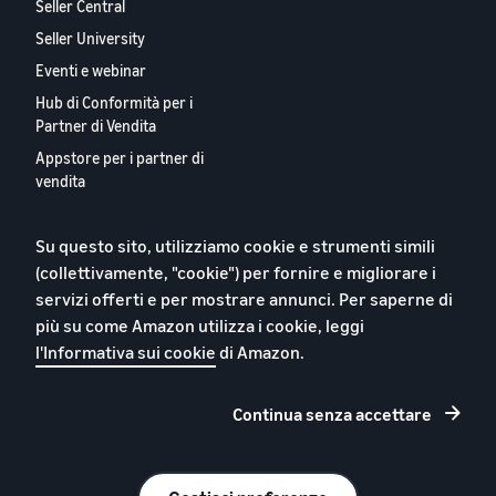
Seller Central
Seller University
Eventi e webinar
Hub di Conformità per i
Partner di Vendita
Appstore per i partner di
vendita
Report 2024 sui Nostri
Partner Vendita Europei
Su questo sito, utilizziamo cookie e strumenti simili
Contattaci
(collettivamente, "cookie") per fornire e migliorare i
servizi offerti e per mostrare annunci. Per saperne di
più su come Amazon utilizza i cookie, leggi
l'Informativa sui cookie
di Amazon.
Informativa sulla privacy
Cookie
Continua senza accettare
Termini e condizioni
© 2026 Amazon.com, Inc. o società affiliate.