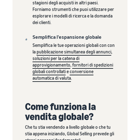
Storia vera,
con Amazon
stagioni degli acquisti in altri paesi.
Esplora le
Trova la sua categoria
crescita
per
Forniamo strumenti che puoi utilizzare per
tariffe
di prodotto
reale. Sarai tu
accedere a
esplorare i modelli di ricerca e la domanda
Logistica di
Scopra cosa sta vendendo
il prossimo?
una suite di
dei clienti.
Amazon a
strumenti
basso
per la
Come vendere cibo per
Semplifica l'espansione globale
prezzo per i
animali online
creazione
prodotti
Semplifica le tue operazioni globali con con
del marchio
Fai crescere la tua attività di
idonei con
la
pubblicazione simultanea degli annunci
,
e vantaggi di
cibo per animali
un prezzo
soluzioni per la catena di
protezione
pari o
approvigionamento
,
fornitori di spedizioni
Come vendere
inferiore a
globali controllati
e
conversione
integratori alimentari
€20.
automatica di valuta
.
online
Espandi le tue vendite di
integratori online
Come funziona la
Come vendere cuffie
vendita globale?
online
Vendi cuffie a clienti in tutto
Che tu stia vendendo a livello globale o che tu
il mondo
stia appena iniziando, Global Selling prevede gli