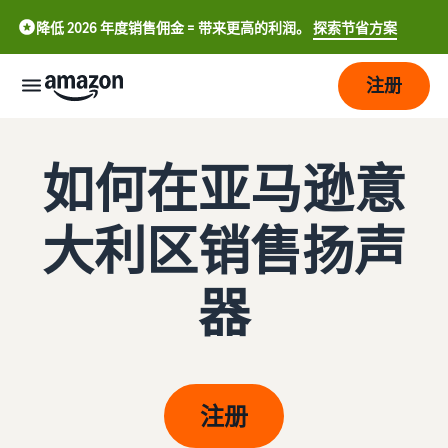
降低 2026 年度销售佣金 = 带来更高的利润。
探索节省方案
注册
开
如何在亚马逊意
始
管
开始
大利区销售扬声
理
在亚
马逊
上销
器
发
亚
售。
中
展
马
逊
文
物
销售简介
-
价
吸
流
如何成为亚马逊销售合作伙
CN
格
引
注册
伴
更
English
多
亚马逊物流