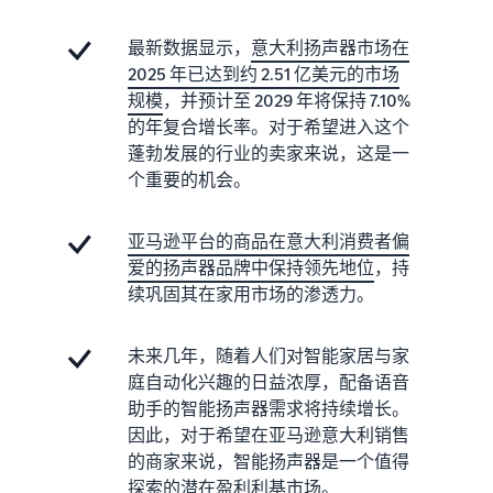
牌注
开
合条件
下一个成
册，获
始
的商品
功故事会
最新数据显示，
意大利扬声器市场在
取各类
销
的低价
属于您
品牌创
2025 年已达到约 2.51 亿美元的市场
售
配送费
吗？
建工
规模
，并预计至 2029 年将保持 7.10%
所
率。
具，保
的年复合增长率。对于希望进入这个
需
护您的
的
蓬勃发展的行业的卖家来说，这是一
权益
商
个重要的机会。
品
亚马逊平台的商品在意大利消费者偏
找到您的产品类目
爱的扬声器品牌中保持领先地位
，持
探索正在售卖的商品
续巩固其在家用市场的渗透力。
如何在线销售宠物食
未来几年，随着人们对智能家居与家
品
庭自动化兴趣的日益浓厚，配备语音
拓展您的宠物食品业务
助手的智能扬声器需求将持续增长。
因此，对于希望在亚马逊意大利销售
如何在线销售膳食补
的商家来说，智能扬声器是一个值得
充剂
探索的潜在盈利利基市场。
提高您的膳食补充剂线上销