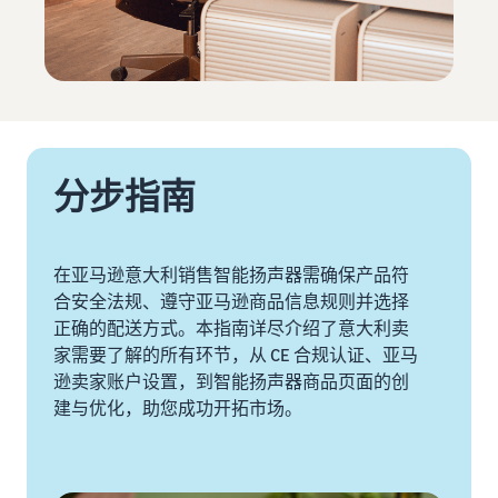
获取这个热门计划的费用明
更
展
的
细
多
您
探
东
信
的
索
西
息
业
其
关
务
他
新手指南
税
工
中
关于在线销售的博客
开始销售之前需要考虑的关
及
文
具
了解有关在线销售概念的更
在欧洲扩展业务
键事项
成
分步指南
和
多信息
节省 53％ 的物流管理费，
本
登
计
在欧盟地区扩展您的业务
录
估
新卖家指南
划
卖家大学
算
解锁推荐操作，这些操作可
在亚马逊意大利销售智能扬声器需确保产品符
帮助卖家在亚马逊上取得成
多渠道管理
注
帮助您在第一年的销量提升
功的培训和学习资源
册
合安全法规、遵守亚马逊商品信息规则并选择
销售手工艺品
通过其他渠道销售亚马逊物
9 倍
收入计算器
向全球销售您的手工制品
正确的配送方式。本指南详尽介绍了意大利卖
流库存
估算您在亚马逊上的销售额
卖家成功案例
家需要了解的所有环节，从 CE 合规认证、亚马
亚马逊物流
你准备好开始自己的成功之
逊卖家账户设置，到智能扬声器商品页面的创
Amazon Renewed
低成本产品
外包运输、退货和客户服务
估算订单配送成本
路了吗？
向全球数百万亚马逊买家销
建与优化，助您成功开拓市场。
以低成本销售产品，触达全
根据订单处理方式对比报价
售翻新和二手商品
球数百万买家。
商标注册
增值税知识中心
在亚马逊推出您的品牌
您需要了解的有关增值税的
App Store 销售合作伙
在英国与欧盟之外的