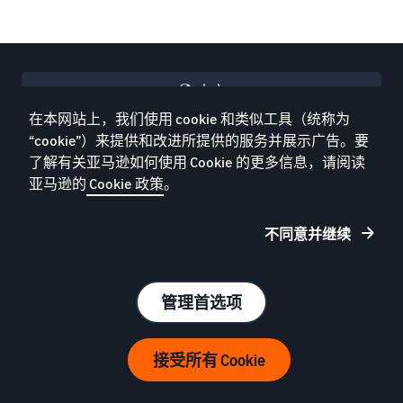
中文
在本网站上，我们使用 cookie 和类似工具（统称为
Italy
“cookie”）来提供和改进所提供的服务并展示广告。要
了解有关亚马逊如何使用 Cookie 的更多信息，请阅读
反馈
亚马逊的
Cookie 政策
。
不同意并继续
在亚马逊上销售
管理订单
新卖家指南
亚马逊物流
管理首选项
亚马逊企业采购商城
新选品计划
在欧洲各地畅销
欧洲地区亚马逊物流
接受所有 Cookie
什么是代发货？
低价商品亚马逊物流费率
在线销售二手商品
多渠道管理