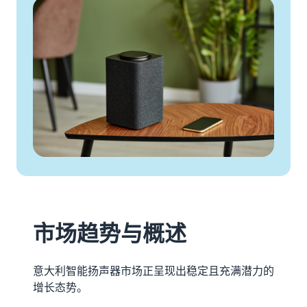
伴
所有信息都集中在一处
其它地区销售
寻找经亚马逊批准的软件合
轻松拓展新市场
作伙伴，以自动化和管理您
的业务运营
指
收入
南
卖家
计算
探索销售计划
成功
器
通过各种计划制定您的销售
案例
计算产
借助亚马
什么是代发货？
策略
品的关
逊的平台
将整个产品交付过程外包
降低
税和成
影响力与
——从制造商到客户
低价
本，同
专业工
产品
时对比
具，
创建您的在线商店
的管
订单处
Skipper's
以简单高效的方式进入电子
理成
理方式
将本土高
商务领域
本
端鱼类宠
亚马
查看亚
物食品创
市场趋势与概述
逊品
马逊针
电子商务订单处理
意转化为
牌注
对定价
如何管理电子商务中的订单
蓬勃发展
等于或
册
处理情况
的商业实
意大利智能扬声器市场正呈现出稳定且充满潜力的
低于 20
践。真实
完成亚
增长态势。
欧元
故事，实
马逊品
的、符
质增长。