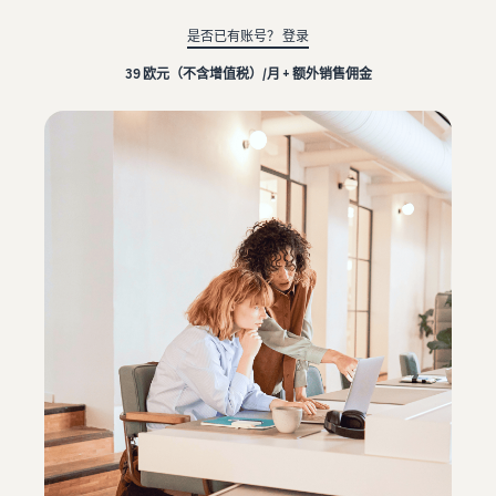
学
了
创建您的销售合作伙
- GB
客
外包运输、退货和客户服务
习
解
伴账户
是否已有账号？ 登录
户
佣
查看创建销售合作伙伴账户
Italiano
39 欧元（不含增值税）/月 + 额外销售佣金
从您的仓库配送订单
金
的步骤
- IT
通
获得更快、更便宜、更准确
和
通过亚马逊进行广告
过
的交付服务
投放
成
输入您的产品
我
在亚马逊商店和其他网页发
本
亚马逊产品类别及优惠概览
们
布广告
推出新产品
的
通过亚马逊物流可享受 10％
网
价格概述
管理您的订单
的销售折扣和免费仓储服务
B2B 销售
络
以具有成本效益的方式发展
将产品送达买家手中
与企业客户建立联系
研
您的业务
管理客户订单
讨
为您的货物找到适合的运送
全球销售
会
比较销售计划
以
方案
向世界各地的亚马逊买家销
和
对比并选择销售计划
下
售商品
知
是
收入计算器
识
可
推荐佣金
中
估算您在亚马逊上的销售额
获取个性化推荐
以
查看推荐佣金
心
您的商城顾问如何帮助您在
帮
了
亚马逊实现增长
助
订单处理费用
解
扩
您