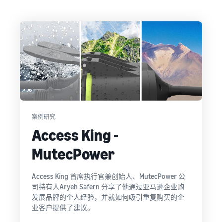
获取这个热门计划的费用明
更
展
的
细
多
您
探
东
信
的
索
西
息
业
其
关
务
他
新手指南
税
工
中
关于在线销售的博客
开始销售之前需要考虑的关
及
文
具
了解有关在线销售概念的更
在欧洲扩展业务
键事项
成
和
多信息
节省 53％ 的物流管理费，
本
登
计
在欧盟地区扩展您的业务
录
估
新卖家指南
划
卖家大学
算
解锁推荐操作，这些操作可
案例研究
帮助卖家在亚马逊上取得成
多渠道管理
注
帮助您在第一年的销量提升
Access King -
功的培训和学习资源
册
销售手工艺品
通过其他渠道销售亚马逊物
9 倍
收入计算器
向全球销售您的手工制品
流库存
MutecPower
估算您在亚马逊上的销售额
卖家成功案例
亚马逊物流
你准备好开始自己的成功之
Amazon Renewed
低成本产品
外包运输、退货和客户服务
Access King 首席执行官兼创始人、MutecPower 公
估算订单配送成本
路了吗？
向全球数百万亚马逊买家销
以低成本销售产品，触达全
司持有人Aryeh Safern 分享了他通过亚马逊企业购
根据订单处理方式对比报价
售翻新和二手商品
球数百万买家。
商标注册
发展品牌的个人经验，并就如何吸引重复购买的企
增值税知识中心
业客户提供了建议。
在亚马逊推出您的品牌
您需要了解的有关增值税的
App Store 销售合作伙
在英国与欧盟之外的