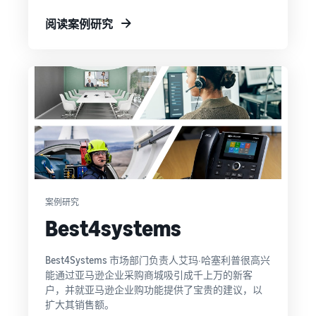
牌注
开
合条件
下一个成
册，获
始
阅读案例研究
的商品
功故事会
取各类
销
的低价
属于您
品牌创
售
配送费
吗？
建工
所
率。
具，保
需
护您的
的
权益
商
品
找到您的产品类目
探索正在售卖的商品
案例研究
如何在线销售宠物食
Best4systems
品
拓展您的宠物食品业务
Best4Systems 市场部门负责人艾玛·哈塞利普很高兴
能通过亚马逊企业采购商城吸引成千上万的新客
如何在线销售膳食补
户，并就亚马逊企业购功能提供了宝贵的建议，以
充剂
扩大其销售额。
提高您的膳食补充剂线上销