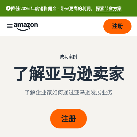
降低 2026 年度销售佣金 = 带来更高的利润。
探索节省方案
注册
开
始
成功案例
了解亚马逊卖家
管
开始
理
在亚
马逊
上销
发
了解企业家如何通过亚马逊发展业务
亚
售。
中
展
马
逊
文
物
销售简介
-
价
吸
注册
流
如何成为亚马逊销售合作伙
CN
格
引
伴
更
English
多
亚马逊物流