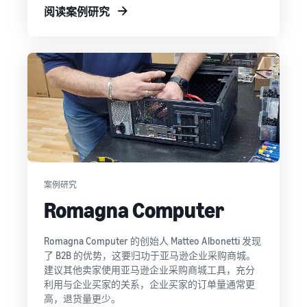
伴
所有信息都集中在一处
其它地区销售
阅读案例研究
寻找经亚马逊批准的软件合
轻松拓展新市场
作伙伴，以自动化和管理您
的业务运营
指
收入
南
卖家
计算
探索销售计划
成功
器
通过各种计划制定您的销售
案例
计算产
借助亚马
什么是代发货？
策略
品的关
逊的平台
将整个产品交付过程外包
降低
税和成
影响力与
——从制造商到客户
低价
本，同
专业工
产品
时对比
具，
创建您的在线商店
的管
订单处
Skipper's
以简单高效的方式进入电子
理成
案例研究
理方式
将本土高
商务领域
本
Romagna Computer
端鱼类宠
亚马
查看亚
物食品创
逊品
马逊针
电子商务订单处理
意转化为
Romagna Computer 的创始人 Matteo Albonetti 发现
牌注
对定价
如何管理电子商务中的订单
蓬勃发展
了 B2B 的优势，这要归功于亚马逊企业采购商城。
等于或
册
处理情况
的商业实
建议其他卖家使用亚马逊企业采购商城工具，充分
低于 20
践。真实
完成亚
利用与企业买家的关系，企业买家的订单量通常更
欧元
故事，实
马逊品
高，退货量更少。
的、符
质增长。