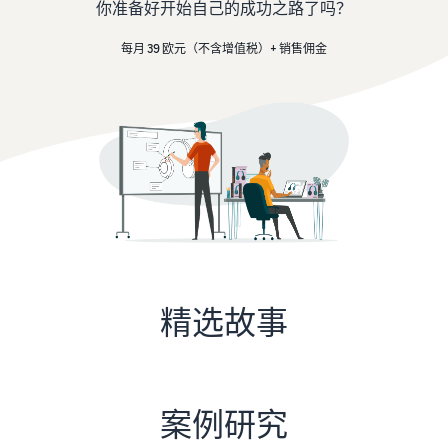
学
了
你准备好开始自己的成功之路了吗？
创建您的销售合作伙
- GB
客
外包运输、退货和客户服务
习
解
伴账户
户
每月 39 欧元（不含增值税）+ 销售佣金
佣
查看创建销售合作伙伴账户
Italiano
从您的仓库配送订单
金
的步骤
- IT
通
获得更快、更便宜、更准确
和
通过亚马逊进行广告
过
的交付服务
投放
成
输入您的产品
我
在亚马逊商店和其他网页发
本
亚马逊产品类别及优惠概览
们
布广告
推出新产品
的
通过亚马逊物流可享受 10％
网
价格概述
管理您的订单
的销售折扣和免费仓储服务
B2B 销售
络
以具有成本效益的方式发展
将产品送达买家手中
与企业客户建立联系
研
您的业务
管理客户订单
讨
为您的货物找到适合的运送
全球销售
会
比较销售计划
以
方案
向世界各地的亚马逊买家销
和
对比并选择销售计划
下
精选故事
售商品
知
是
收入计算器
识
可
推荐佣金
中
估算您在亚马逊上的销售额
获取个性化推荐
以
查看推荐佣金
心
您的商城顾问如何帮助您在
帮
了
案例研究
亚马逊实现增长
助
订单处理费用
解
扩
您