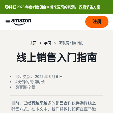
降低 2026 年度销售佣金 = 带来更高的利润。
探索节省方案
注册
开
始
主页
学习
互联网销售指南
线上销售入门指南
管
开始
理
在亚
马逊
上销
发
亚
最近更新： 2025 年 3 月 6 日
售。
中
展
马
4 分钟的阅读时长
逊
桑贾娜·辛德
文
物
销售简介
-
价
吸
流
如何成为亚马逊销售合作伙
CN
格
引
目前，已经有越来越多的销售合作伙伴选择线上
伴
更
销售方式。在本文中，我们将探讨如何在亚马逊
English
多
亚马逊物流