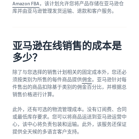
牌注
开
Amazon FBA
，该计划允许您将产品存储在亚马逊仓
合条件
下一个成
册，获
始
库并由亚马逊管理发货运输、退款和客户服务。
的商品
功故事会
取各类
销
的低价
属于您
品牌创
售
配送费
吗？
建工
所
率。
具，保
需
护您的
亚马逊在线销售的成本是
的
权益
商
多少？
品
除了与您选择的销售计划相关的固定成本外，您还必
找到您的产品类目
须按类别为所售的每件商品提供
佣金
。亚马逊针对每
探索正在售卖的商品
件售出的商品扣除基于类别的佣金百分比，并根据总
销售价格进行计算。
如何在线销售宠物食
品
此外，还有可选的物流管理成本。没有订阅费、合同
拓展您的宠物食品业务
或最低库存要求。您可以将商品运送到亚马逊运营中
心，该中心将负责包装和运输。此外，该服务还保证
如何在线销售膳食补
充剂
提供全天候的多语言客户支持。
提高您的膳食补充剂线上销