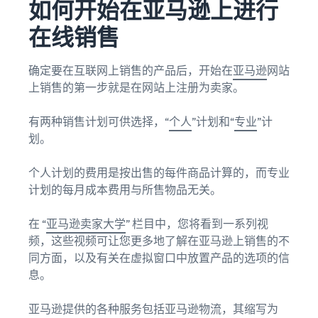
如何开始在亚马逊上进行
伴
所有信息都集中在一处
其它地区销售
寻找经亚马逊批准的软件合
轻松拓展新市场
在线销售
作伙伴，以自动化和管理您
的业务运营
指
收入
确定要在互联网上销售的产品后，开始在
亚马逊
网站
南
卖家
计算
探索销售计划
上销售的第一步就是在网站上注册为卖家。
成功
器
通过各种计划制定您的销售
案例
计算产
借助亚马
什么是代发货？
策略
有两种销售计划可供选择，“
个人
”计划和“
专业
”计
品的关
逊的平台
将整个产品交付过程外包
降低
划。
税和成
影响力与
——从制造商到客户
低价
本，同
专业工
产品
时对比
具，
个人计划的费用是按出售的每件商品计算的，而专业
创建您的在线商店
的管
订单处
Skipper's
计划的每月成本费用与所售物品无关。
以简单高效的方式进入电子
理成
理方式
将本土高
商务领域
本
端鱼类宠
在 “
亚马逊卖家大学
” 栏目中，您将看到一系列视
亚马
查看亚
物食品创
逊品
频，这些视频可让您更多地了解在亚马逊上销售的不
马逊针
电子商务订单处理
意转化为
牌注
对定价
同方面，以及有关在虚拟窗口中放置产品的选项的信
如何管理电子商务中的订单
蓬勃发展
等于或
册
处理情况
的商业实
息。
低于 20
践。真实
完成亚
欧元
故事，实
马逊品
亚马逊提供的各种服务包括亚马逊物流，其缩写为
的、符
质增长。