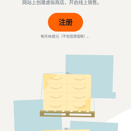
学
了
网站上创建虚拟商店，开启线上销售。
创建您的销售合作伙
- GB
客
外包运输、退货和客户服务
习
解
伴账户
户
佣
查看创建销售合作伙伴账户
Italiano
从您的仓库配送订单
注册
金
的步骤
- IT
通
获得更快、更便宜、更准确
和
通过亚马逊进行广告
过
的交付服务
投放
成
输入您的产品
每月39 欧元（不包括增值税）。
我
在亚马逊商店和其他网页发
本
亚马逊产品类别及优惠概览
们
布广告
推出新产品
的
通过亚马逊物流可享受 10％
网
价格概述
管理您的订单
的销售折扣和免费仓储服务
B2B 销售
络
以具有成本效益的方式发展
将产品送达买家手中
与企业客户建立联系
研
您的业务
管理客户订单
讨
为您的货物找到适合的运送
全球销售
会
比较销售计划
以
方案
向世界各地的亚马逊买家销
和
对比并选择销售计划
下
售商品
知
是
收入计算器
识
可
推荐佣金
中
估算您在亚马逊上的销售额
获取个性化推荐
以
查看推荐佣金
心
您的商城顾问如何帮助您在
帮
了
亚马逊实现增长
助
订单处理费用
解
扩
您