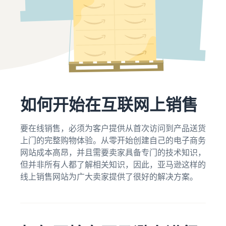
获取这个热门计划的费用明
更
展
的
细
多
您
探
东
信
的
索
西
息
业
其
关
务
他
新手指南
税
工
中
关于在线销售的博客
开始销售之前需要考虑的关
及
文
具
了解有关在线销售概念的更
在欧洲扩展业务
键事项
成
和
多信息
节省 53％ 的物流管理费，
本
登
计
如何开始在互联网上销售
在欧盟地区扩展您的业务
录
估
新卖家指南
划
卖家大学
算
解锁推荐操作，这些操作可
帮助卖家在亚马逊上取得成
多渠道管理
注
要在线销售，必须为客户提供从首次访问到产品送货
帮助您在第一年的销量提升
功的培训和学习资源
册
销售手工艺品
通过其他渠道销售亚马逊物
9 倍
上门的完整购物体验。从零开始创建自己的电子商务
收入计算器
向全球销售您的手工制品
流库存
网站成本高昂，并且需要卖家具备专门的技术知识，
估算您在亚马逊上的销售额
卖家成功案例
亚马逊物流
但并非所有人都了解相关知识，因此，亚马逊这样的
你准备好开始自己的成功之
Amazon Renewed
低成本产品
外包运输、退货和客户服务
线上销售网站为广大卖家提供了很好的解决方案。
估算订单配送成本
路了吗？
向全球数百万亚马逊买家销
以低成本销售产品，触达全
根据订单处理方式对比报价
售翻新和二手商品
球数百万买家。
商标注册
增值税知识中心
在亚马逊推出您的品牌
您需要了解的有关增值税的
App Store 销售合作伙
在英国与欧盟之外的