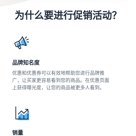
获取这个热门计划的费用明
更
展
的
细
多
您
探
东
为什么要进行促销活动？
信
的
索
西
息
业
其
关
务
他
新手指南
税
工
中
关于在线销售的博客
开始销售之前需要考虑的关
及
文
具
了解有关在线销售概念的更
在欧洲扩展业务
键事项
成
和
多信息
节省 53％ 的物流管理费，
本
登
计
在欧盟地区扩展您的业务
品牌知名度
录
估
新卖家指南
划
卖家大学
算
解锁推荐操作，这些操作可
优惠和优惠券可以有效地帮助您进行品牌推
帮助卖家在亚马逊上取得成
多渠道管理
注
帮助您在第一年的销量提升
广，让买家更容易看到您的商品。在优惠页面
功的培训和学习资源
册
销售手工艺品
通过其他渠道销售亚马逊物
9 倍
收入计算器
上获得曝光度，让您的商品被更多人看到。
向全球销售您的手工制品
流库存
估算您在亚马逊上的销售额
卖家成功案例
亚马逊物流
你准备好开始自己的成功之
Amazon Renewed
低成本产品
外包运输、退货和客户服务
估算订单配送成本
路了吗？
向全球数百万亚马逊买家销
以低成本销售产品，触达全
根据订单处理方式对比报价
售翻新和二手商品
球数百万买家。
商标注册
增值税知识中心
在亚马逊推出您的品牌
您需要了解的有关增值税的
销量
App Store 销售合作伙
在英国与欧盟之外的