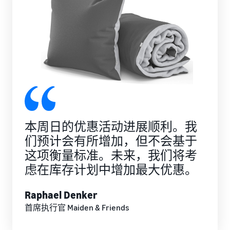
牌注
开
合条件
下一个成
册，获
始
的商品
功故事会
取各类
销
的低价
属于您
品牌创
售
配送费
吗？
建工
所
率。
具，保
需
护您的
的
权益
商
品
找到您的产品类目
本周日的优惠活动进展顺利。我
探索正在售卖的商品
们预计会有所增加，但不会基于
这项衡量标准。未来，我们将考
如何在线销售宠物食
虑在库存计划中增加最大优惠。
品
拓展您的宠物食品业务
Raphael Denker
如何在线销售膳食补
首席执行官 Maiden & Friends
充剂
提高您的膳食补充剂线上销