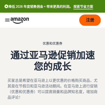
降低 2026 年度销售佣金 = 带来更高的利润。
探索节省方案
注册
开
始
优惠和优惠券
通过亚马逊促销加速
管
开始
理
在亚
马逊
您的成长
上销
发
亚
售。
中
展
马
买家总是希望在亚马逊上以更优惠的价格购买商品，尤
逊
文
其是在节假日和亚马逊活动期间。在亚马逊上进行促销
物
销售简介
-
价
吸
流
（优惠和优惠券）可以提高销量和品牌知名度，增加商
如何成为亚马逊销售合作伙
CN
格
引
伴
品评论！
更
English
多
亚马逊物流