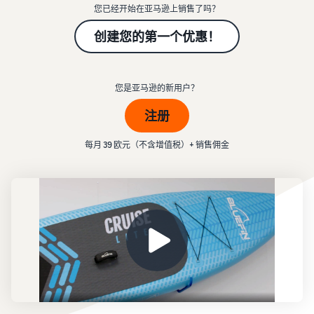
学
了
创建您的销售合作伙
- GB
您已经开始在亚马逊上销售了吗？
客
外包运输、退货和客户服务
习
解
伴账户
户
创建您的第一个优惠！
佣
查看创建销售合作伙伴账户
Italiano
从您的仓库配送订单
金
的步骤
- IT
通
获得更快、更便宜、更准确
和
通过亚马逊进行广告
过
的交付服务
投放
成
输入您的产品
您是亚马逊的新用户？
我
在亚马逊商店和其他网页发
本
亚马逊产品类别及优惠概览
们
布广告
推出新产品
注册
的
通过亚马逊物流可享受 10％
网
价格概述
管理您的订单
的销售折扣和免费仓储服务
B2B 销售
每月 39 欧元（不含增值税）+ 销售佣金
络
以具有成本效益的方式发展
将产品送达买家手中
与企业客户建立联系
研
您的业务
管理客户订单
讨
为您的货物找到适合的运送
全球销售
会
比较销售计划
以
方案
向世界各地的亚马逊买家销
和
对比并选择销售计划
下
售商品
知
是
收入计算器
识
可
推荐佣金
中
估算您在亚马逊上的销售额
获取个性化推荐
以
查看推荐佣金
心
您的商城顾问如何帮助您在
帮
了
亚马逊实现增长
助
订单处理费用
解
扩
您