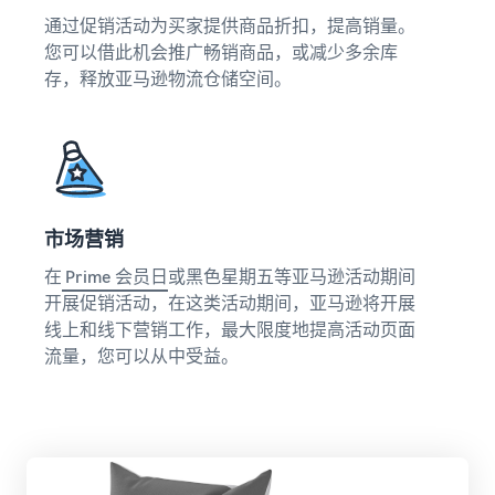
伴
所有信息都集中在一处
其它地区销售
通过促销活动为买家提供商品折扣，提高销量。
寻找经亚马逊批准的软件合
轻松拓展新市场
您可以借此机会推广畅销商品，或减少多余库
作伙伴，以自动化和管理您
存，释放亚马逊物流仓储空间。
的业务运营
指
收入
南
卖家
计算
探索销售计划
成功
器
通过各种计划制定您的销售
案例
计算产
借助亚马
什么是代发货？
策略
品的关
逊的平台
将整个产品交付过程外包
降低
税和成
影响力与
——从制造商到客户
低价
市场营销
本，同
专业工
产品
时对比
具，
创建您的在线商店
的管
在
Prime 会员日
或黑色星期五等亚马逊活动期间
订单处
Skipper's
以简单高效的方式进入电子
理成
开展促销活动，在这类活动期间，亚马逊将开展
理方式
将本土高
商务领域
本
线上和线下营销工作，最大限度地提高活动页面
端鱼类宠
亚马
查看亚
流量，您可以从中受益。
物食品创
逊品
马逊针
电子商务订单处理
意转化为
牌注
对定价
如何管理电子商务中的订单
蓬勃发展
等于或
册
处理情况
的商业实
低于 20
践。真实
完成亚
欧元
故事，实
马逊品
的、符
质增长。