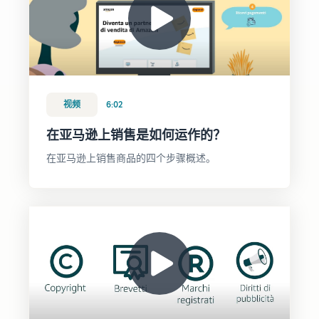
牌注
开
合条件
下一个成
册，获
始
的商品
功故事会
取各类
销
的低价
属于您
品牌创
售
配送费
吗？
建工
所
率。
具，保
需
护您的
的
视频
6:02
权益
商
品
在亚马逊上销售是如何运作的？
在亚马逊上销售商品的四个步骤概述。
找到您的产品类目
探索正在售卖的商品
如何在线销售宠物食
品
拓展您的宠物食品业务
如何在线销售膳食补
充剂
提高您的膳食补充剂线上销