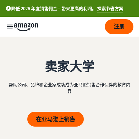
降低 2026 年度销售佣金 = 带来更高的利润。
探索节省方案
注册
开
始
卖家大学
管
开始
理
在亚
马逊
帮助公司、品牌和企业家成功成为亚马逊销售合作伙伴的教育内
上销
容
发
亚
售。
中
展
马
逊
文
物
销售简介
-
价
吸
在亚马逊上销售
流
如何成为亚马逊销售合作伙
CN
格
引
伴
更
English
多
亚马逊物流