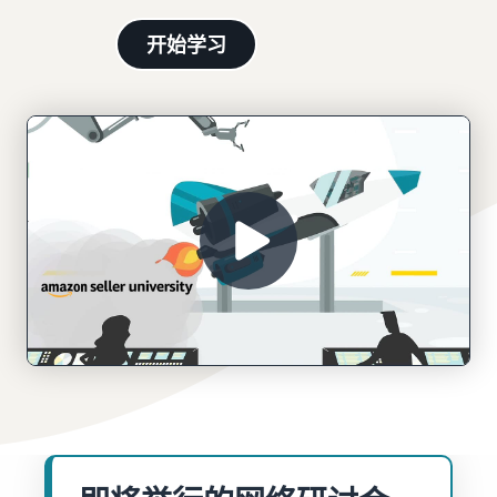
学
了
创建您的销售合作伙
- GB
客
外包运输、退货和客户服务
习
解
伴账户
开始学习
户
佣
查看创建销售合作伙伴账户
Italiano
从您的仓库配送订单
金
的步骤
- IT
通
获得更快、更便宜、更准确
和
通过亚马逊进行广告
过
的交付服务
投放
成
输入您的产品
我
在亚马逊商店和其他网页发
本
亚马逊产品类别及优惠概览
们
布广告
推出新产品
的
通过亚马逊物流可享受 10％
网
价格概述
管理您的订单
的销售折扣和免费仓储服务
B2B 销售
络
以具有成本效益的方式发展
将产品送达买家手中
与企业客户建立联系
研
您的业务
管理客户订单
讨
为您的货物找到适合的运送
全球销售
会
比较销售计划
以
方案
向世界各地的亚马逊买家销
和
对比并选择销售计划
下
售商品
知
是
收入计算器
识
可
推荐佣金
中
估算您在亚马逊上的销售额
获取个性化推荐
以
查看推荐佣金
心
您的商城顾问如何帮助您在
帮
了
亚马逊实现增长
助
订单处理费用
解
扩
您