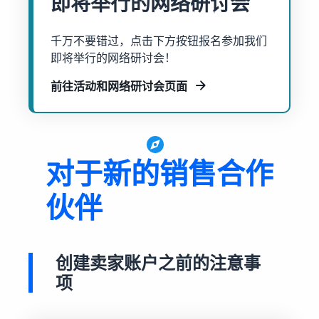
即将举行的网络研讨会
获取这个热门计划的费用明
更
展
的
细
多
您
探
东
信
千万不要错过，点击下方按钮报名参加我们
的
索
西
息
即将举行的网络研讨会！
业
其
关
务
他
新手指南
税
前往活动和网络研讨会页面
工
中
关于在线销售的博客
开始销售之前需要考虑的关
及
文
具
了解有关在线销售概念的更
在欧洲扩展业务
键事项
成
和
多信息
节省 53％ 的物流管理费，
本
登
计
在欧盟地区扩展您的业务
录
估
新卖家指南
划
卖家大学
对于新的销售合作
算
解锁推荐操作，这些操作可
帮助卖家在亚马逊上取得成
多渠道管理
注
帮助您在第一年的销量提升
功的培训和学习资源
册
销售手工艺品
通过其他渠道销售亚马逊物
9 倍
伙伴
收入计算器
向全球销售您的手工制品
流库存
估算您在亚马逊上的销售额
卖家成功案例
亚马逊物流
你准备好开始自己的成功之
Amazon Renewed
低成本产品
外包运输、退货和客户服务
估算订单配送成本
路了吗？
创建卖家账户之前的注意事
向全球数百万亚马逊买家销
以低成本销售产品，触达全
根据订单处理方式对比报价
售翻新和二手商品
球数百万买家。
项
商标注册
增值税知识中心
在亚马逊推出您的品牌
您需要了解的有关增值税的
App Store 销售合作伙
在英国与欧盟之外的