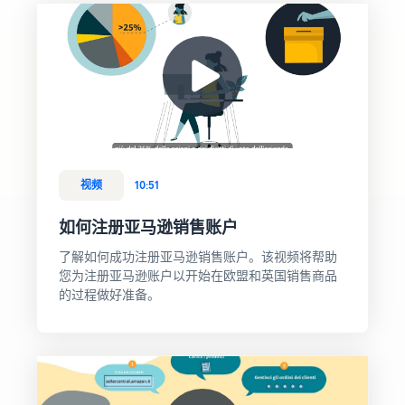
伴
所有信息都集中在一处
其它地区销售
寻找经亚马逊批准的软件合
轻松拓展新市场
作伙伴，以自动化和管理您
的业务运营
指
收入
南
卖家
计算
探索销售计划
成功
器
通过各种计划制定您的销售
案例
计算产
借助亚马
什么是代发货？
策略
品的关
逊的平台
将整个产品交付过程外包
降低
税和成
影响力与
——从制造商到客户
低价
视频
10:51
本，同
专业工
产品
时对比
具，
创建您的在线商店
的管
如何注册亚马逊销售账户
订单处
Skipper's
以简单高效的方式进入电子
理成
理方式
将本土高
了解如何成功注册亚马逊销售账户。该视频将帮助
商务领域
本
端鱼类宠
您为注册亚马逊账户以开始在欧盟和英国销售商品
亚马
查看亚
物食品创
的过程做好准备。
逊品
马逊针
电子商务订单处理
意转化为
牌注
对定价
如何管理电子商务中的订单
蓬勃发展
等于或
册
处理情况
的商业实
低于 20
践。真实
完成亚
欧元
故事，实
马逊品
的、符
质增长。