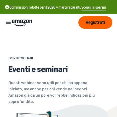
Commissioni ridotte per il 2026 = margini più alti.
Scopri i risparmi
Registrati
Inizia
Inizia a
Gestisci
EVENTI E WEBINAR
中
vendere
Eventi e seminari
su
文
Amazon
Logistica
-
Cresci
di
CN
Questi webinar sono utili per chi ha appena
Amazon
Introduzione alla
iniziato, ma anche per chi vende nei negozi
Raggiungi
English
vendita
Prezzi
Amazon già da un po' e vorrebbe indicazioni più
più clienti
- GB
Come diventare un Partner
Logistica di Amazon
approfondite.
di Vendita Amazon
Esternalizza spedizioni, resi
Italiano
Informarsi
Impara
e servizio clienti
Pubblicizza con
- IT