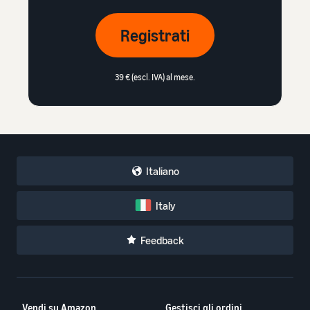
Registrati
39 € (escl. IVA) al mese.
Italiano
Italy
Feedback
Vendi su Amazon
Gestisci gli ordini