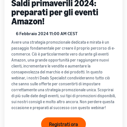
Saldi primaverili 2024:
base al metodo di evasione
automatizzare e gestire le
Crea il tuo negozio
clienti in tutto il mondo
preparati per gli eventi
online
tue operazioni
Entra nel mondo dell'e-
Amazon!
Vendi oltre i confini del
commerce in modo
Esplora i programmi di
Regno Unito e dell'UE
semplice ed efficace
vendita
Accedi facilmente a nuovi
Storia di
6 Febbraio 2024 11:00 AM CEST
Crea la tua strategia di
marketplace
successo
vendita con una varietà di
Elaborazione degli
Avere una strategia promozionale dedicata e mirata è un
di un
Calcolatore
ordini nell'E-commerce
programmi
passaggio fondamentale per creare il proprio percorso di e-
Con la
venditore
delle
Come gestire l'evasione
commerce. Ciò è particolarmente vero durante gli eventi
portata e gli
entrate
degli ordini in un'attività di
Amazon, una grande opportunità per raggiungere nuovi
strumenti di
E-commerce
Calcolare le
clienti, incrementare le vendite e aumentare la
Amazon,
tariffe e i costi di
consapevolezza del marchio e dei prodotti. In questo
Skipper’s ha
un prodotto,
webinar, i nostri Deals Specialist condivideranno tutto ciò
trasformato
Costi di
confrontando i
che sanno sulle offerte per consentirti di impostare
l’idea locale di
Prodotti
gestione
metodi di
correttamente una strategia promozionale unica. Scoprirai
Registro
un alimento
richiesti
ridotti
evasione degli
di più sulle date degli eventi, sui tipi di promozioni disponibili,
marche
premium per
per
per i
ordini
sui nostri consigli e molto altro ancora. Non perdere questa
di
animali a
iniziare
tuoi
occasione e preparati al successo con questo webinar!
Amazon
base di pesce
a
prodotti
in un’attività
Registra il
vendere
a basso
fiorente.
tuo marchio
Registrati ora
prezzo