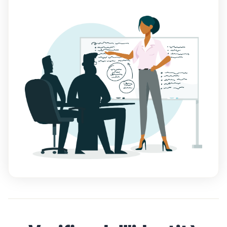
Come vendere
magliette online
Espandi il tuo marchio di
magliette