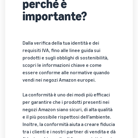
perché è
base al metodo di evasione
automatizzare e gestire le
Crea il tuo negozio
clienti in tutto il mondo
online
tue operazioni
importante?
Entra nel mondo dell'e-
Vendi oltre i confini del
commerce in modo
Esplora i programmi di
Regno Unito e dell'UE
semplice ed efficace
vendita
Accedi facilmente a nuovi
Storia di
Crea la tua strategia di
marketplace
successo
Dalla verifica della tua identità e dei
vendita con una varietà di
Elaborazione degli
di un
requisiti IVA, fino alle linee guida sui
Calcolatore
ordini nell'E-commerce
programmi
Con la
venditore
delle
prodotti e sugli obblighi di sostenibilità,
Come gestire l'evasione
portata e gli
entrate
scopri le informazioni chiave e come
degli ordini in un'attività di
strumenti di
E-commerce
Calcolare le
essere conforme alle normative quando
Amazon,
tariffe e i costi di
vendi nei negozi Amazon europei.
Skipper’s ha
un prodotto,
trasformato
Costi di
confrontando i
l’idea locale di
Prodotti
gestione
La conformità è uno dei modi più efficaci
metodi di
Registro
un alimento
richiesti
ridotti
per garantire che i prodotti presenti nei
evasione degli
marche
premium per
per
per i
negozi Amazon siano sicuri, di alta qualità
ordini
di
animali a
iniziare
tuoi
e il più possibile rispettosi dell'ambiente.
Amazon
base di pesce
a
prodotti
Inoltre, la conformità aiuta a creare fiducia
in un’attività
Registra il
vendere
a basso
tra i clienti e i nostri partner di vendita e dà
fiorente.
tuo marchio
prezzo