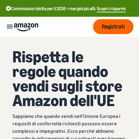
Commissioni ridotte per il 2026 = margini più alti.
Scopri i risparmi
Registrati
Inizia
Rispetta le
regole quando
Inizia a
Gestisci
中
vendere
vendi sugli store
su
文
Amazon
Logistica
-
Cresci
Amazon dell'UE
di
CN
Amazon
Introduzione alla
Raggiungi
English
vendita
Prezzi
Sappiamo che quando vendi nell'Unione Europea i
più clienti
- GB
Come diventare un Partner
Logistica di Amazon
requisiti di conformità richiesti possono essere
di Vendita Amazon
Esternalizza spedizioni, resi
Italiano
complessi e impegnativi. Ecco perché abbiamo
Informarsi
Impara
e servizio clienti
Pubblicizza con
- IT
raccolto le informazioni di cui potresti aver bisogno