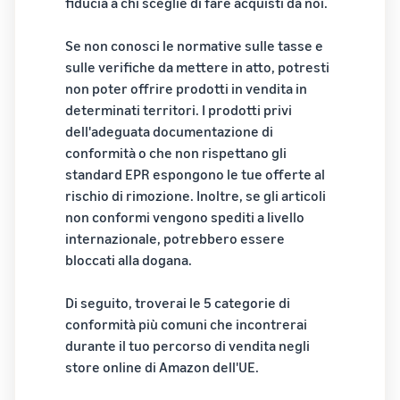
Storia vera,
fiducia a chi sceglie di fare acquisti da noi.
con Amazon
Esplora le
Trova la sua categoria
crescita
per
tariffe
di prodotto
reale. Sarai tu
accedere a
Se non conosci le normative sulle tasse e
Logistica di
Scopra cosa sta vendendo
il prossimo?
una suite di
sulle verifiche da mettere in atto, potresti
Amazon a
strumenti
non poter offrire prodotti in vendita in
basso
per la
Come vendere cibo per
prezzo per i
determinati territori. I prodotti privi
animali online
creazione
prodotti
dell'adeguata documentazione di
del marchio
Fai crescere la tua attività di
idonei con
conformità o che non rispettano gli
e vantaggi di
cibo per animali
un prezzo
standard EPR espongono le tue offerte al
protezione
pari o
rischio di rimozione. Inoltre, se gli articoli
Come vendere
inferiore a
integratori alimentari
non conformi vengono spediti a livello
€20.
online
internazionale, potrebbero essere
Espandi le tue vendite di
bloccati alla dogana.
integratori online
Di seguito, troverai le 5 categorie di
Come vendere cuffie
conformità più comuni che incontrerai
online
durante il tuo percorso di vendita negli
Vendi cuffie a clienti in tutto
store online di Amazon dell'UE.
il mondo