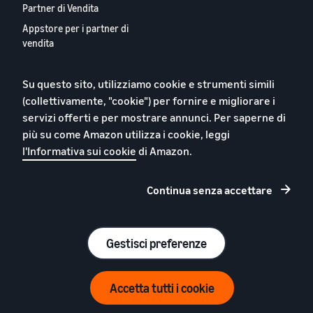
Partner di Vendita
Appstore per i partner di
vendita
Report 2024 sui Nostri
Partner Vendita Europei
Su questo sito, utilizziamo cookie e strumenti simili
Contattaci
(collettivamente, "cookie") per fornire e migliorare i
servizi offerti e per mostrare annunci. Per saperne di
più su come Amazon utilizza i cookie, leggi
l'Informativa sui cookie
di Amazon.
Informativa sulla privacy
Cookie
Continua senza accettare
Termini e condizioni
© 2026 Amazon.com, Inc. o società affiliate.
Gestisci preferenze
Accetta tutti i cookie