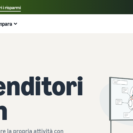
i i risparmi
Seleziona la lingua preferita
mpara
中文 - CN
Esempi:
Vendi su Amazon
Logistica di Amazon
English - GB
Ecco cosa può aiutarti
Espandi la tua attività
Esplora altri strumenti e programmi
Stima delle tariffe e dei costi
Guide
Italiano - IT
Guida per principianti
Espandi in Europa
Vendi prodotti artigianali
Calcolatore delle entrate
Cos'è il dropshipping?
Aspetti principali da considerare prima di iniziare a
Risparmia il 53% sulle tariffe di gestione logistica ed
Vendi i tuoi prodotti artigianali in tutto il mondo
Stima le tue vendite su Amazon
Esternalizza l'intero processo di consegna del prodotto
enditori
vendere
espandi la tua attività nell'Unione Europea
— dal produttore al cliente
Amazon Renewed
Stima delle spese di evasione degli ordini
Guida per Nuovi Venditori
Gestione multicanale
Crea il tuo negozio online
Vendi prodotti ricondizionati e usati a milioni di clienti
Confronta i preventivi in base al metodo di evasione
Sblocca azioni consigliate che possono aiutarti a vendere
Utilizza l'inventario di Logistica di Amazon per le vendite
Amazon in tutto il mondo
Entra nel mondo dell'e-commerce in modo semplice ed
n
9 volte di più nel primo anno
su altri canali
efficace
Partner di vendita dell'App Store
Logistica di Amazon
Prodotti a basso costo
Elaborazione degli ordini nell'E-commerce
Scopri i partner software approvati da Amazon per
Esternalizza spedizioni, resi e servizio clienti
Vendi prodotti a basso costo e raggiungi milioni di clienti
automatizzare e gestire le tue operazioni
Come gestire l'evasione degli ordini in un'attività di E-
in tutto il mondo
commerce
e la propria attività con