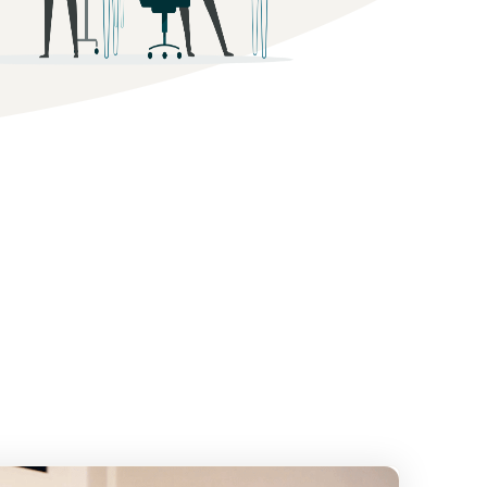
Come vendere magliette online
Espandi il tuo marchio di magliette