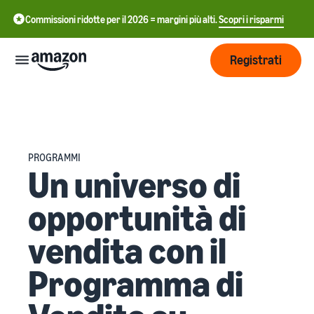
Commissioni ridotte per il 2026 = margini più alti.
Scopri i risparmi
Registrati
Inizia
Inizia a
Gestisci
PROGRAMMI
中
vendere
Un universo di
su
文
Amazon
Logistica
opportunità di
-
Cresci
di
CN
Amazon
vendita con il
Introduzione alla
Raggiungi
English
vendita
Prezzi
più clienti
- GB
Come diventare un Partner
Programma di
Logistica di Amazon
di Vendita Amazon
Esternalizza spedizioni, resi
Italiano
Informarsi
Impara
e servizio clienti
Pubblicizza con
- IT