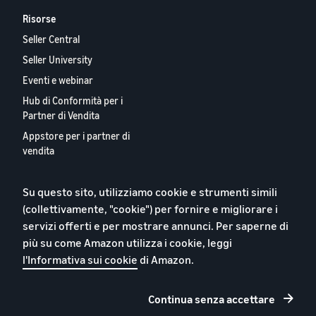
Risorse
Seller Central
Seller University
Eventi e webinar
Hub di Conformità per i
Partner di Vendita
Appstore per i partner di
vendita
Report 2024 sui Nostri
Partner Vendita Europei
Su questo sito, utilizziamo cookie e strumenti simili
Contattaci
(collettivamente, "cookie") per fornire e migliorare i
servizi offerti e per mostrare annunci. Per saperne di
più su come Amazon utilizza i cookie, leggi
l'Informativa sui cookie
di Amazon.
Informativa sulla privacy
Cookie
Continua senza accettare
Termini e condizioni