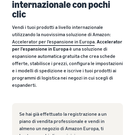
internazionale con pochi
base al metodo di evasione
automatizzare e gestire le
Crea il tuo negozio
clienti in tutto il mondo
online
tue operazioni
clic
Entra nel mondo dell'e-
Vendi oltre i confini del
commerce in modo
Esplora i programmi di
Regno Unito e dell'UE
Vendi i tuoi prodotti a livello internazionale
semplice ed efficace
vendita
Accedi facilmente a nuovi
utilizzando la nuovissima soluzione di Amazon:
Storia di
Crea la tua strategia di
marketplace
successo
Accelerator per l'espansione in Europa
.
Accelerator
vendita con una varietà di
Elaborazione degli
di un
per l'espansione in Europa
è una soluzione di
Calcolatore
ordini nell'E-commerce
programmi
Con la
venditore
delle
espansione automatica gratuita che crea schede
Come gestire l'evasione
portata e gli
entrate
offerte, stabilisce i prezzi, configura le impostazioni
degli ordini in un'attività di
strumenti di
E-commerce
Calcolare le
e i modelli di spedizione e iscrive i tuoi prodotti ai
Amazon,
tariffe e i costi di
programmi di logistica nei negozi in cui scegli di
Skipper’s ha
un prodotto,
trasformato
espanderti.
Costi di
confrontando i
l’idea locale di
Prodotti
gestione
metodi di
Registro
un alimento
richiesti
ridotti
evasione degli
marche
premium per
per
per i
ordini
di
animali a
iniziare
tuoi
Se hai già effettuato la registrazione a un
Amazon
base di pesce
a
prodotti
piano di vendita professionale e vendi in
in un’attività
Registra il
vendere
a basso
almeno un negozio di Amazon Europa, ti
fiorente.
tuo marchio
prezzo