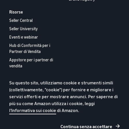
Risorse
Seller Central
Seller University
Eventi e webinar
Hub di Conformità per i
Partner di Vendita
Appstore per i partner di
vendita
Report 2024 sui Nostri
Partner Vendita Europei
Su questo sito, utilizziamo cookie e strumenti simili
Contattaci
(collettivamente, "cookie") per fornire e migliorare i
servizi offerti e per mostrare annunci. Per saperne di
più su come Amazon utilizza i cookie, leggi
l'Informativa sui cookie
di Amazon.
Informativa sulla privacy
Cookie
Continua senza accettare
Termini e condizioni