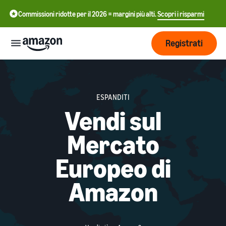
Commissioni ridotte per il 2026 = margini più alti.
Scopri i risparmi
Registrati
Inizia
ESPANDITI
Inizia a
Vendi sul
Gestisci
中
vendere
su
文
Mercato
Amazon
Logistica
-
Cresci
di
Europeo di
CN
Amazon
Introduzione alla
Raggiungi
English
vendita
Amazon
Prezzi
più clienti
- GB
Come diventare un Partner
Logistica di Amazon
di Vendita Amazon
Esternalizza spedizioni, resi
Italiano
Informarsi
Impara
e servizio clienti
Pubblicizza con
- IT