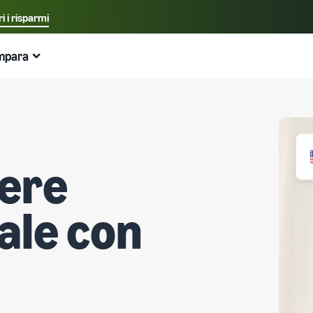
i i risparmi
Seleziona la lingua preferita
mpara
中文 - CN
Esempi:
Vendi su Amazon
Logistica di Amazon
English - GB
Ecco cosa può aiutarti
Espandi la tua attività
Esplora altri strumenti e programmi
Stima delle tariffe e dei costi
Guide
Italiano - IT
Guida per principianti
Espandi in Europa
Vendi prodotti artigianali
Calcolatore delle entrate
Cos'è il dropshipping?
Aspetti principali da considerare prima di iniziare a
Risparmia il 53% sulle tariffe di gestione logistica ed
Vendi i tuoi prodotti artigianali in tutto il mondo
Stima le tue vendite su Amazon
Esternalizza l'intero processo di consegna del prodotto
dere
vendere
espandi la tua attività nell'Unione Europea
— dal produttore al cliente
Amazon Renewed
Stima delle spese di evasione degli ordini
Guida per Nuovi Venditori
Gestione multicanale
Crea il tuo negozio online
bale con
Vendi prodotti ricondizionati e usati a milioni di clienti
Confronta i preventivi in base al metodo di evasione
Sblocca azioni consigliate che possono aiutarti a vendere
Utilizza l'inventario di Logistica di Amazon per le vendite
Amazon in tutto il mondo
Entra nel mondo dell'e-commerce in modo semplice ed
9 volte di più nel primo anno
su altri canali
efficace
Partner di vendita dell'App Store
Logistica di Amazon
Prodotti a basso costo
Elaborazione degli ordini nell'E-commerce
Scopri i partner software approvati da Amazon per
Esternalizza spedizioni, resi e servizio clienti
Vendi prodotti a basso costo e raggiungi milioni di clienti
automatizzare e gestire le tue operazioni
Come gestire l'evasione degli ordini in un'attività di E-
in tutto il mondo
commerce