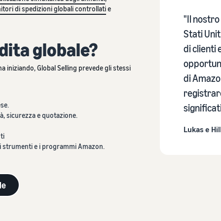
itori di spedizioni globali controllati
e
"Il nostr
Stati Uni
dita globale?
di client
opportunit
a iniziando, Global Selling prevede gli stessi
di Amazon
registrar
ese.
significat
à, sicurezza e quotazione.
Lukas e Hi
ti
gli strumenti e i programmi Amazon.
le