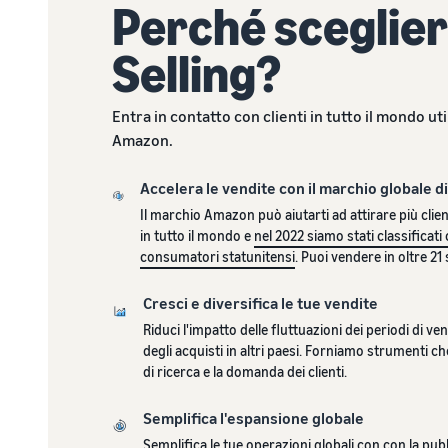
Perché sceglier
Selling?
Entra in contatto con clienti in tutto il mondo uti
Amazon.
Accelera le vendite con il marchio globale 
Il marchio Amazon può aiutarti ad attirare più clie
in tutto il mondo e
nel 2022 siamo stati classificati
consumatori statunitensi
. Puoi vendere in oltre 21
Cresci e diversifica le tue vendite
Riduci l'impatto delle fluttuazioni dei periodi di ve
degli acquisti in altri paesi. Forniamo strumenti ch
di ricerca e la domanda dei clienti.
Semplifica l'espansione globale
Semplifica le tue operazioni globali con con la
pubb