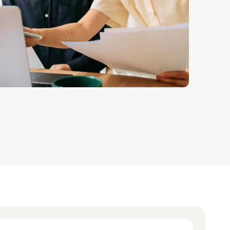
Come vendere magliette online
Espandi il tuo marchio di magliette