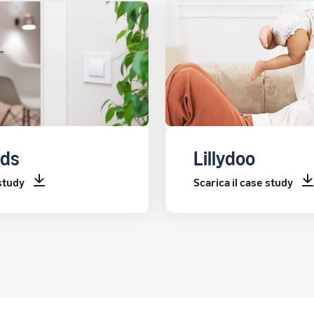
ds
Lillydoo
 study
Scarica il case study