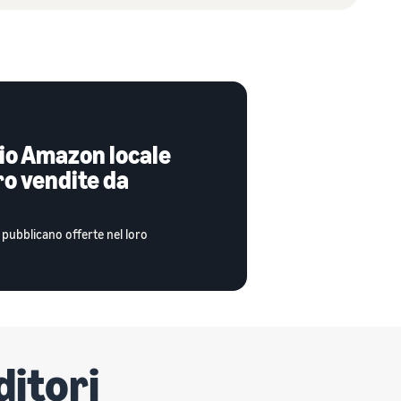
zio Amazon locale
ro vendite da
pubblicano offerte nel loro
ditori