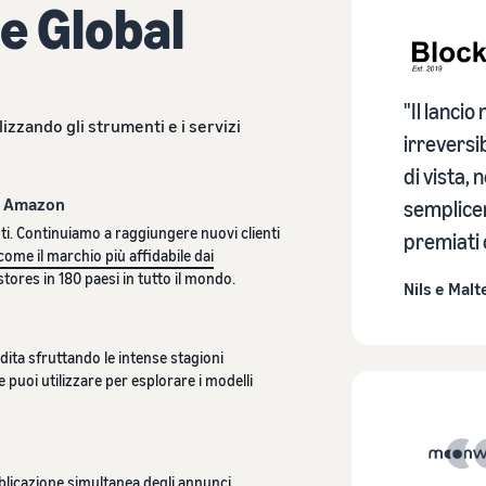
e Global
"Il lancio
lizzando gli strumenti e i servizi
irreversi
di vista,
di Amazon
semplicem
nti. Continuiamo a raggiungere nuovi clienti
premiati 
 come il marchio più affidabile dai
 stores in 180 paesi in tutto il mondo.
Nils e Malt
ndita sfruttando le intense stagioni
e puoi utilizzare per esplorare i modelli
licazione simultanea degli annunci
,