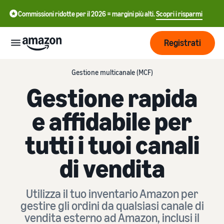
Commissioni ridotte per il 2026 = margini più alti.
Scopri i risparmi
Registrati
Gestione multicanale (MCF)
Inizia
Gestione rapida
Inizia a
e affidabile per
Gestisci
中
vendere
su
文
tutti i tuoi canali
Amazon
Logistica
-
Cresci
di
CN
di vendita
Amazon
Introduzione alla
Raggiungi
English
vendita
Prezzi
più clienti
- GB
Come diventare un Partner
Utilizza il tuo inventario Amazon per
Logistica di Amazon
di Vendita Amazon
gestire gli ordini da qualsiasi canale di
Esternalizza spedizioni, resi
Italiano
Informarsi
Impara
e servizio clienti
vendita esterno ad Amazon, inclusi il
Pubblicizza con
- IT