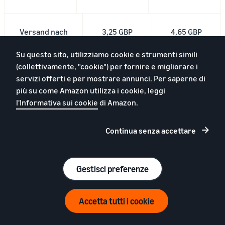
Versand nach
3,25 GBP
4,65 GBP
Großbritannien
Su questo sito, utilizziamo cookie e strumenti simili
aus lokalem
(collettivamente, "cookie") per fornire e migliorare i
Lagerbestand
servizi offerti e per mostrare annunci. Per saperne di
(Standardversand)
più su come Amazon utilizza i cookie, leggi
l'Informativa sui cookie
di Amazon.
Versand nach
3,45 EUR
4,85 EUR
Deutschland
Continua senza accettare
Aus lokalem
Lagerbestand
versenden
Gestisci preferenze
(Standardversand)
Accetta tutti i cookie
Versand in
6,00 EUR
11,00 EUR