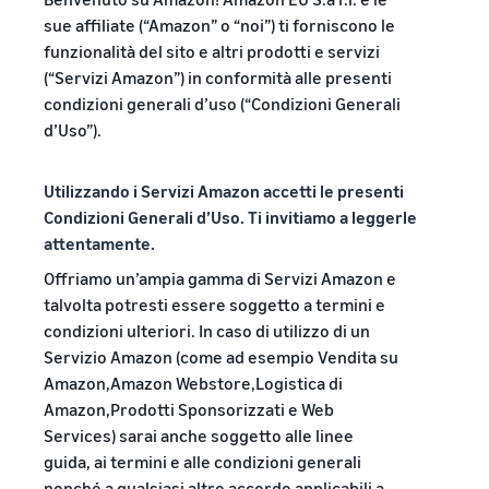
base al metodo di evasione
automatizzare e gestire le
Crea il tuo negozio
clienti in tutto il mondo
sue affiliate (“Amazon” o “noi”) ti forniscono le
online
tue operazioni
funzionalità del sito e altri prodotti e servizi
Entra nel mondo dell'e-
Vendi oltre i confini del
(“Servizi Amazon”) in conformità alle presenti
commerce in modo
Esplora i programmi di
Regno Unito e dell'UE
condizioni generali d’uso (“Condizioni Generali
semplice ed efficace
vendita
Accedi facilmente a nuovi
Storia di
d’Uso”).
Crea la tua strategia di
marketplace
successo
vendita con una varietà di
Elaborazione degli
di un
Calcolatore
ordini nell'E-commerce
programmi
Utilizzando i Servizi Amazon accetti le presenti
Con la
venditore
delle
Come gestire l'evasione
portata e gli
Condizioni Generali d’Uso. Ti invitiamo a leggerle
entrate
degli ordini in un'attività di
strumenti di
attentamente.
E-commerce
Calcolare le
Amazon,
tariffe e i costi di
Offriamo un’ampia gamma di Servizi Amazon e
Skipper’s ha
un prodotto,
talvolta potresti essere soggetto a termini e
trasformato
Costi di
confrontando i
l’idea locale di
condizioni ulteriori. In caso di utilizzo di un
Prodotti
gestione
metodi di
Registro
un alimento
richiesti
Servizio Amazon (come ad esempio Vendita su
ridotti
evasione degli
marche
premium per
per
per i
Amazon,Amazon Webstore,Logistica di
ordini
di
animali a
iniziare
tuoi
Amazon,Prodotti Sponsorizzati e Web
Amazon
base di pesce
a
prodotti
Services) sarai anche soggetto alle linee
in un’attività
Registra il
vendere
a basso
guida, ai termini e alle condizioni generali
fiorente.
tuo marchio
prezzo
nonché a qualsiasi altro accordo applicabili a