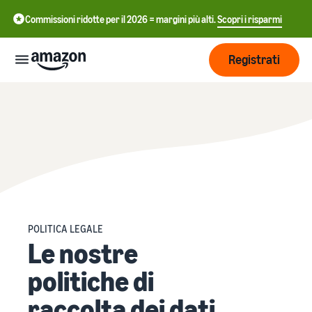
Commissioni ridotte per il 2026 = margini più alti.
Scopri i risparmi
Registrati
Inizia
Inizia a
Gestisci
中
vendere
su
文
Amazon
Logistica
-
Cresci
di
CN
Amazon
POLITICA LEGALE
Introduzione alla
Le nostre
Raggiungi
English
vendita
Prezzi
più clienti
- GB
Come diventare un Partner
Logistica di Amazon
politiche di
di Vendita Amazon
Esternalizza spedizioni, resi
Italiano
Informarsi
Impara
raccolta dei dati
e servizio clienti
Pubblicizza con
- IT