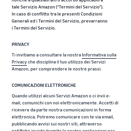
Storia vera,
con Amazon
Esplora le
Trova la sua categoria
crescita
tale Servizio Amazon (“Termini del Servizio”).
per
tariffe
di prodotto
reale. Sarai tu
In caso di conflitto tra le presenti Condizioni
accedere a
Logistica di
Scopra cosa sta vendendo
il prossimo?
una suite di
Generali ed i Termini del Servizio, prevarranno
Amazon a
strumenti
i Termini del Servizio.
basso
per la
Come vendere cibo per
prezzo per i
animali online
creazione
prodotti
PRIVACY
del marchio
Fai crescere la tua attività di
idonei con
e vantaggi di
cibo per animali
un prezzo
Ti invitiamo a consultare la nostra
Informativa sulla
protezione
pari o
Privacy
che disciplina il tuo utilizzo dei Servizi
Come vendere
inferiore a
Amazon, per comprendere le nostre prassi.
integratori alimentari
€20.
online
Espandi le tue vendite di
COMUNICAZIONI ELETTRONICHE
integratori online
Quando utilizzi alcuni Servizi Amazon o ci invii e-
mail, comunichi con noi elettronicamente. Accetti di
Come vendere cuffie
online
ricevere da parte nostra comunicazioni in forma
Vendi cuffie a clienti in tutto
elettronica. Potremo comunicare con te via email,
il mondo
pubblicando avvisi sui nostri siti, attraverso
notifiche inviate tramite le nostre applicazioni per