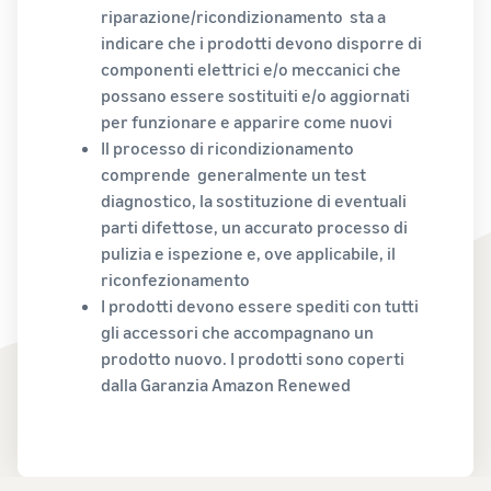
base al metodo di evasione
automatizzare e gestire le
riparazione/ricondizionamento sta a
Crea il tuo negozio
clienti in tutto il mondo
online
tue operazioni
indicare che i prodotti devono disporre di
Entra nel mondo dell'e-
componenti elettrici e/o meccanici che
Vendi oltre i confini del
commerce in modo
Esplora i programmi di
possano essere sostituiti e/o aggiornati
Regno Unito e dell'UE
semplice ed efficace
vendita
per funzionare e apparire come nuovi
Accedi facilmente a nuovi
Storia di
Crea la tua strategia di
marketplace
Il processo di ricondizionamento
successo
vendita con una varietà di
Elaborazione degli
di un
comprende generalmente un test
Calcolatore
ordini nell'E-commerce
programmi
Con la
venditore
diagnostico, la sostituzione di eventuali
delle
Come gestire l'evasione
portata e gli
parti difettose, un accurato processo di
entrate
degli ordini in un'attività di
strumenti di
pulizia e ispezione e, ove applicabile, il
E-commerce
Calcolare le
Amazon,
tariffe e i costi di
riconfezionamento
Skipper’s ha
un prodotto,
I prodotti devono essere spediti con tutti
trasformato
Costi di
confrontando i
l’idea locale di
Prodotti
gli accessori che accompagnano un
gestione
metodi di
Registro
un alimento
richiesti
prodotto nuovo. I prodotti sono coperti
ridotti
evasione degli
marche
premium per
per
per i
dalla Garanzia Amazon Renewed
ordini
di
animali a
iniziare
tuoi
Amazon
base di pesce
a
prodotti
in un’attività
Registra il
vendere
a basso
fiorente.
tuo marchio
prezzo