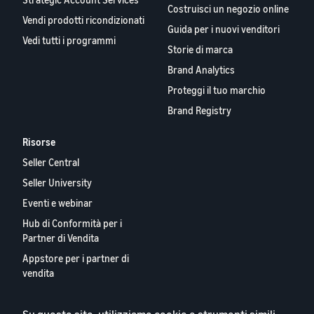
Costruisci un negozio online
Vendi prodotti ricondizionati
Guida per i nuovi venditori
Vedi tutti i programmi
Storie di marca
Brand Analytics
Proteggi il tuo marchio
Brand Registry
Risorse
Seller Central
Seller University
Eventi e webinar
Hub di Conformità per i
Partner di Vendita
Appstore per i partner di
vendita
Report 2024 sui Nostri
Partner Vendita Europei