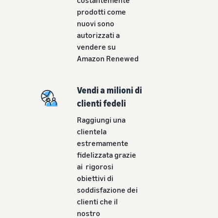
costantemente
Come vendere
prodotti come
magliette online
nuovi sono
Espandi il tuo marchio di
autorizzati a
magliette
vendere su
Amazon Renewed
Vendi a milioni di
clienti fedeli
Raggiungi una
clientela
estremamente
fidelizzata grazie
ai rigorosi
obiettivi di
soddisfazione dei
clienti che il
nostro