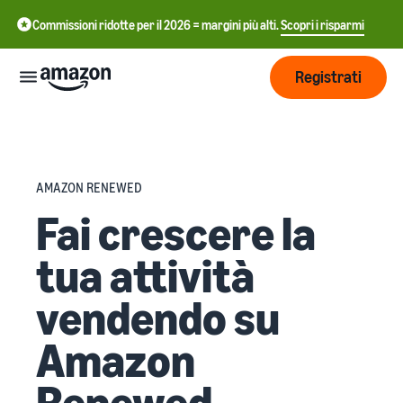
Commissioni ridotte per il 2026 = margini più alti.
Scopri i risparmi
Registrati
Inizia
AMAZON RENEWED
Inizia a
Gestisci
中
Fai crescere la
vendere
su
文
Amazon
tua attività
Logistica
-
Cresci
di
CN
Amazon
vendendo su
Introduzione alla
Raggiungi
English
vendita
Prezzi
più clienti
Amazon
- GB
Come diventare un Partner
Logistica di Amazon
di Vendita Amazon
Esternalizza spedizioni, resi
Italiano
Informarsi
Renewed
Impara
e servizio clienti
Pubblicizza con
- IT