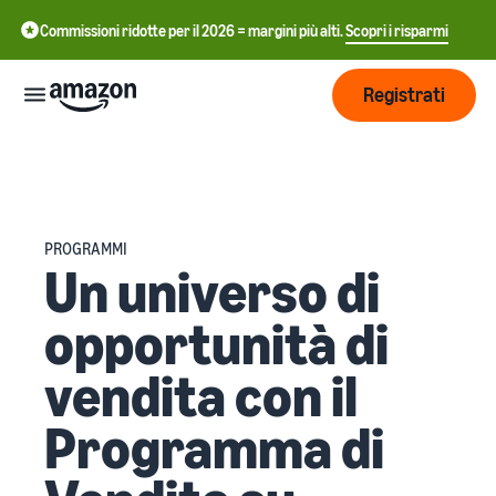
Commissioni ridotte per il 2026 = margini più alti.
Scopri i risparmi
Registrati
Inizia
Inizia a
Gestisci
PROGRAMMI
中
vendere
Un universo di
su
文
Amazon
Logistica
opportunità di
-
Cresci
di
CN
Amazon
vendita con il
Introduzione alla
Raggiungi
English
vendita
Prezzi
più clienti
- GB
Come diventare un Partner
Programma di
Logistica di Amazon
di Vendita Amazon
Esternalizza spedizioni, resi
Italiano
Informarsi
Impara
e servizio clienti
Pubblicizza con
- IT