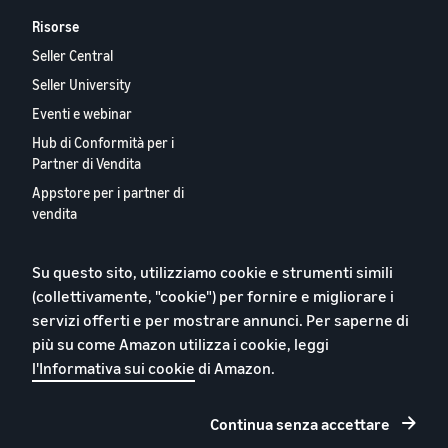
Risorse
Seller Central
Seller University
Eventi e webinar
Hub di Conformità per i
Partner di Vendita
Appstore per i partner di
vendita
Report 2024 sui Nostri
Partner Vendita Europei
Su questo sito, utilizziamo cookie e strumenti simili
Contattaci
(collettivamente, "cookie") per fornire e migliorare i
servizi offerti e per mostrare annunci. Per saperne di
più su come Amazon utilizza i cookie, leggi
l'Informativa sui cookie
di Amazon.
Informativa sulla privacy
Cookie
Continua senza accettare
Termini e condizioni