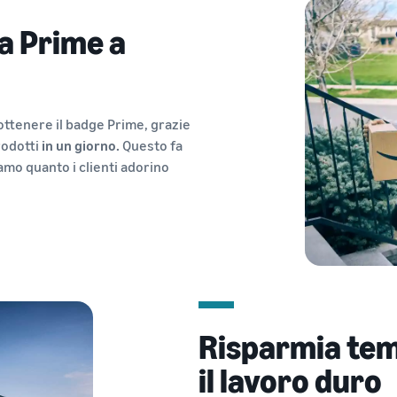
za Prime a
ottenere il badge Prime, grazie
prodotti
in un giorno.
Questo fa
amo quanto i clienti adorino
Risparmia temp
il lavoro duro