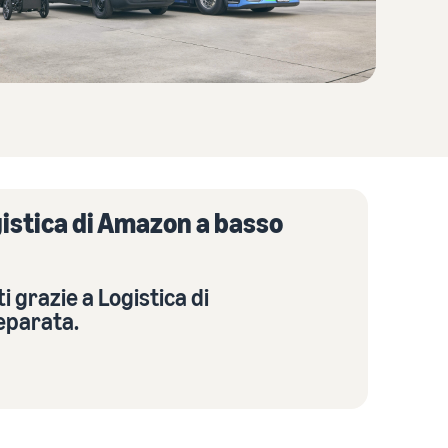
Come vendere magliette online
Espandi il tuo marchio di magliette
gistica di Amazon a basso
i grazie a Logistica di
eparata.