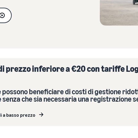
Registro del marchio
Esplora i programmi di vendita
Vendi oltre i confini del Regno Unito e dell'UE
Lancia il tuo marchio con Amazon
Crea la tua strategia di vendita con una varietà di
Accedi facilmente a nuovi marketplace
programmi
di prezzo inferiore a €20 con tariffe Lo
e possono beneficiare di costi di gestione ridott
 senza che sia necessaria una registrazione s
li a basso prezzo