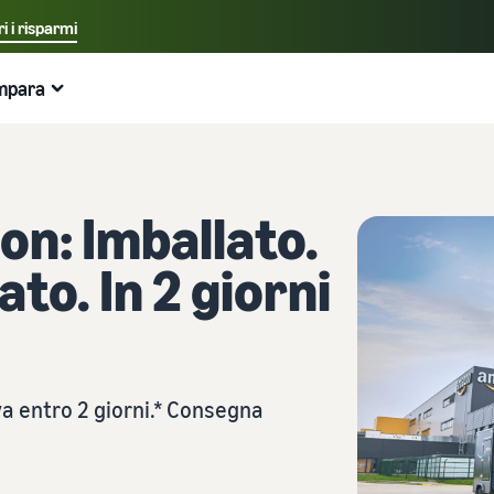
i i risparmi
Seleziona la lingua preferita
mpara
中文 - CN
Esempi:
Vendi su Amazon
Logistica di Amazon
English - GB
Ecco cosa può aiutarti
Espandi la tua attività
Esplora altri strumenti e programmi
Stima delle tariffe e dei costi
Guide
Italiano - IT
on: Imballato.
Guida per principianti
Espandi in Europa
Vendi prodotti artigianali
Calcolatore delle entrate
Cos'è il dropshipping?
Aspetti principali da considerare prima di iniziare a
Risparmia il 53% sulle tariffe di gestione logistica ed
Vendi i tuoi prodotti artigianali in tutto il mondo
Stima le tue vendite su Amazon
Esternalizza l'intero processo di consegna del prodotto
to. In 2 giorni
vendere
espandi la tua attività nell'Unione Europea
— dal produttore al cliente
Amazon Renewed
Stima delle spese di evasione degli ordini
Guida per Nuovi Venditori
Gestione multicanale
Crea il tuo negozio online
Vendi prodotti ricondizionati e usati a milioni di clienti
Confronta i preventivi in base al metodo di evasione
Sblocca azioni consigliate che possono aiutarti a vendere
Utilizza l'inventario di Logistica di Amazon per le vendite
Amazon in tutto il mondo
Entra nel mondo dell'e-commerce in modo semplice ed
9 volte di più nel primo anno
su altri canali
efficace
Partner di vendita dell'App Store
va entro 2 giorni.* Consegna
Logistica di Amazon
Prodotti a basso costo
Elaborazione degli ordini nell'E-commerce
Scopri i partner software approvati da Amazon per
Esternalizza spedizioni, resi e servizio clienti
Vendi prodotti a basso costo e raggiungi milioni di clienti
automatizzare e gestire le tue operazioni
Come gestire l'evasione degli ordini in un'attività di E-
in tutto il mondo
commerce