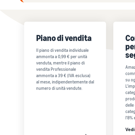
Piano di vendita
Co
pe
Il piano di vendita individuale
se
ammonta a 0,99 € per unità
venduta, mentre il piano di
Amaz
vendita Professionale
comm
ammonta a 39 € (IVA esclusa)
su og
al mese, indipendentemente dal
L'imp
numero di unità vendute.
categ
prod
delle
cate
l'8% e
Vedi