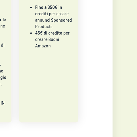
Fino a 850€ in
crediti
per creare
r le
annunci Sponsored
one
Products
45€ di credito
per
creare Buoni
 di
Amazon
A
he
gio
,
SIN