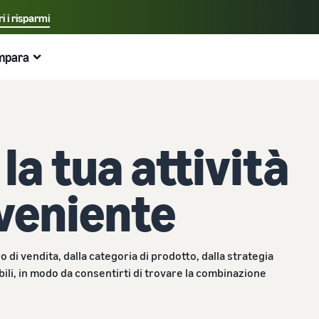
i i risparmi
Seleziona la lingua preferita
mpara
中文 - CN
Esempi:
Vendi su Amazon
Logistica di Amazon
English - GB
Ecco cosa può aiutarti
Espandi la tua attività
Esplora altri strumenti e programmi
Stima delle tariffe e dei costi
Guide
Italiano - IT
la tua attività
Guida per principianti
Vendi prodotti artigianali
Calcolatore delle entrate
Cos'è il dropshipping?
Espandi in Europa
Aspetti principali da considerare prima di iniziare a
Vendi i tuoi prodotti artigianali in tutto il mondo
Stima le tue vendite su Amazon
Esternalizza l'intero processo di consegna del prodotto
Risparmia il 53% sulle tariffe di gestione logistica ed
vendere
— dal produttore al cliente
espandi la tua attività nell'Unione Europea
veniente
Amazon Renewed
Stima delle spese di evasione degli ordini
Guida per Nuovi Venditori
Gestione multicanale
Crea il tuo negozio online
Vendi prodotti ricondizionati e usati a milioni di clienti
Confronta i preventivi in base al metodo di evasione
Sblocca azioni consigliate che possono aiutarti a vendere
Utilizza l'inventario di Logistica di Amazon per le vendite
Amazon in tutto il mondo
Entra nel mondo dell'e-commerce in modo semplice ed
9 volte di più nel primo anno
su altri canali
efficace
 di vendita, dalla categoria di prodotto, dalla strategia
Partner di vendita dell'App Store
ibili, in modo da consentirti di trovare la combinazione
Logistica di Amazon
Prodotti a basso costo
Elaborazione degli ordini nell'E-commerce
Scopri i partner software approvati da Amazon per
Esternalizza spedizioni, resi e servizio clienti
Vendi prodotti a basso costo e raggiungi milioni di clienti
automatizzare e gestire le tue operazioni
Come gestire l'evasione degli ordini in un'attività di E-
in tutto il mondo
commerce