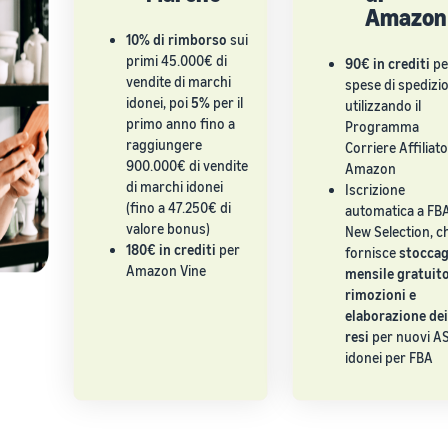
Amazon
10% di rimborso
sui
primi 45.000€ di
90€ in crediti
pe
vendite di marchi
spese di spedizi
idonei, poi
5%
per il
utilizzando il
primo anno fino a
Programma
raggiungere
Corriere Affiliato
900.000€ di vendite
Amazon
di marchi idonei
Iscrizione
(fino a 47.250€ di
automatica a FB
valore bonus)
New Selection, c
180€ in crediti
per
fornisce
stoccag
Amazon Vine
mensile gratuito
rimozioni e
elaborazione dei
resi
per nuovi A
idonei per FBA