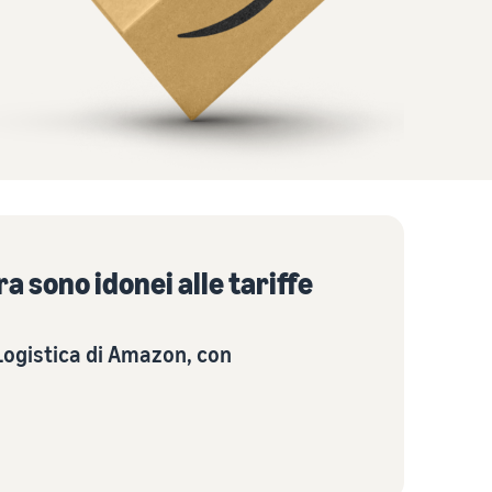
Come vendere magliette online
Espandi il tuo marchio di magliette
a sono idonei alle tariffe
 Logistica di Amazon, con