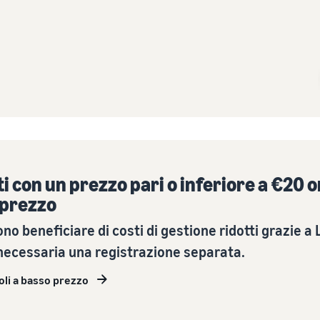
Esplora i programmi di vendita
Registro del marchio
Vendi oltre i confini del Regno Unito e dell'UE
Crea la tua strategia di vendita con una varietà di
Lancia il tuo marchio con Amazon
Accedi facilmente a nuovi marketplace
programmi
 con un prezzo pari o inferiore a €20 or
 prezzo
no beneficiare di costi di gestione ridotti grazie a
necessaria una registrazione separata.
coli a basso prezzo