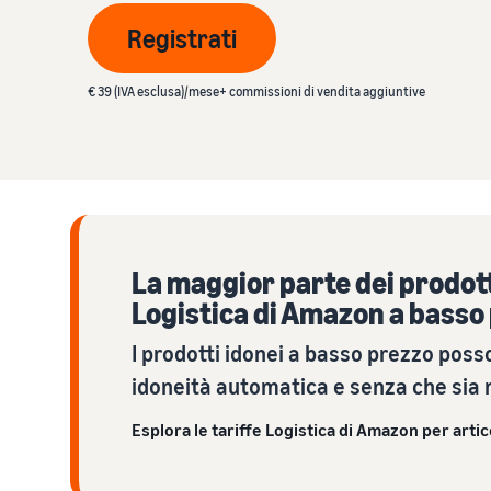
Gestisci i tuoi ordini
Centro di conoscenza IVA
Scopri soluzioni adatte per gestire le tue spedizioni
crescere su Amazon
Ottieni una ripartizione dei costi per questo popolare
Registrati
Far arrivare i prodotti agli acquirenti
programma
Tutto quello che devi sapere sull'IVA in un unico posto
Calcolatore dei ricavi
€ 39 (IVA esclusa)/mese+ commissioni di vendita aggiuntive
Stima le tue vendite su Amazon
Consulta le FAQ
Consulta le FAQ
Consulta le FAQ
Consulta le FAQ
Consulta le FAQ
La maggior parte dei prodotti
Logistica di Amazon a basso
I prodotti idonei a basso prezzo posso
idoneità automatica e senza che sia 
Esplora le tariffe Logistica di Amazon per arti