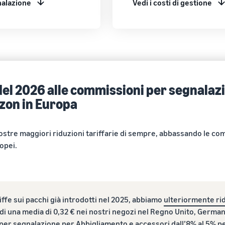
alazione
Vedi i costi di gestione
l 2026 alle commissioni per segnalazion
zon in Europa
stre maggiori riduzioni tariffarie di sempre, abbassando le comm
opei.
iffe sui pacchi già introdotti nel 2025, abbiamo
ulteriormente rido
 di una media di 0,32 € nei nostri negozi nel Regno Unito, Germani
 per segnalazione per Abbigliamento e accessori
dall’8% al 5% per