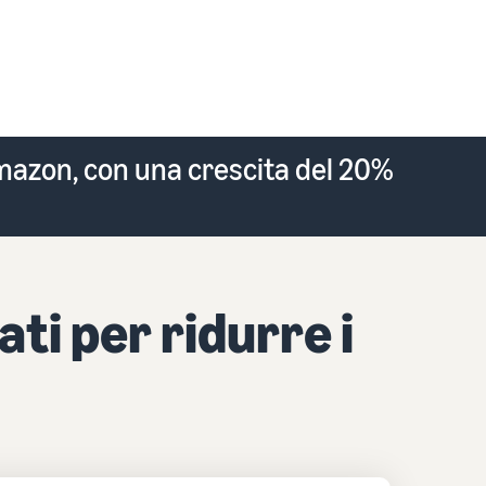
Come vendere magliette online
Espandi il tuo marchio di magliette
mazon, con una crescita del 20%
ti per ridurre i