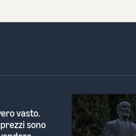
Pasticceria
i mettere i
online dove