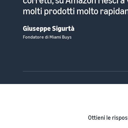
ci sono milioni di persone p
acquistare.
Lavinia Davolio
Fondatore, Lavolio Boutique Pasticceria
Ottieni le rispo