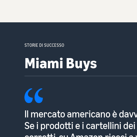
STORIE DI SUCCESSO
Lavolio Boutique 
Per me, è un gioco da ragazz
miei prodotti su un negozio 