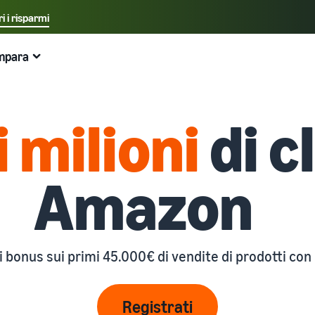
i i risparmi
Seleziona la lingua preferita
mpara
中文 - CN
Esempi:
Vendi su Amazon
Logistica di Amazon
English - GB
Ecco cosa può aiutarti
Espandi la tua attività
Esplora altri strumenti e programmi
Stima delle tariffe e dei costi
Guide
 milioni
di c
Italiano - IT
Espandi in Europa
Vendi prodotti artigianali
Calcolatore delle entrate
Cos'è il dropshipping?
Guida per principianti
Risparmia il 53% sulle tariffe di gestione logistica ed
Vendi i tuoi prodotti artigianali in tutto il mondo
Stima le tue vendite su Amazon
Esternalizza l'intero processo di consegna del prodotto
Aspetti principali da considerare prima di iniziare a
espandi la tua attività nell'Unione Europea
— dal produttore al cliente
vendere
Amazon
Amazon Renewed
Stima delle spese di evasione degli ordini
Guida per Nuovi Venditori
Gestione multicanale
Crea il tuo negozio online
Vendi prodotti ricondizionati e usati a milioni di clienti
Confronta i preventivi in base al metodo di evasione
Sblocca azioni consigliate che possono aiutarti a vendere
Utilizza l'inventario di Logistica di Amazon per le vendite
Amazon in tutto il mondo
Entra nel mondo dell'e-commerce in modo semplice ed
9 volte di più nel primo anno
su altri canali
efficace
i bonus sui primi 45.000€ di vendite di prodotti con 
Partner di vendita dell'App Store
Logistica di Amazon
Prodotti a basso costo
Elaborazione degli ordini nell'E-commerce
Scopri i partner software approvati da Amazon per
Esternalizza spedizioni, resi e servizio clienti
Vendi prodotti a basso costo e raggiungi milioni di clienti
automatizzare e gestire le tue operazioni
Come gestire l'evasione degli ordini in un'attività di E-
Registrati
in tutto il mondo
commerce