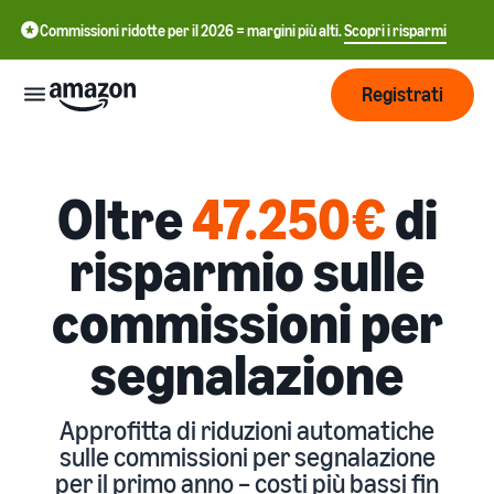
Commissioni ridotte per il 2026 = margini più alti.
Scopri i risparmi
Registrati
Inizia
Oltre
47.250€
di
Inizia a
Gestisci
risparmio sulle
中
vendere
su
文
commissioni per
Amazon
Logistica
-
Cresci
di
CN
segnalazione
Amazon
Introduzione alla
Raggiungi
English
vendita
Prezzi
più clienti
- GB
Come diventare un Partner
Logistica di Amazon
Approfitta di riduzioni automatiche
di Vendita Amazon
Esternalizza spedizioni, resi
sulle commissioni per segnalazione
Italiano
Informarsi
Impara
e servizio clienti
Pubblicizza con
per il primo anno – costi più bassi fin
- IT