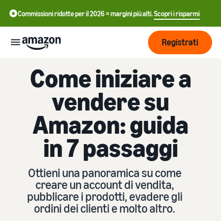
Commissioni ridotte per il 2026 = margini più alti.
Scopri i risparmi
Registrati
Come iniziare a
Inizia
vendere su
Inizia a
Gestisci
Amazon: guida
中
vendere
su
文
in 7 passaggi
Amazon
Logistica
-
Cresci
di
CN
Amazon
Introduzione alla
Ottieni una panoramica su come
Raggiungi
English
vendita
Prezzi
creare un account di vendita,
più clienti
- GB
Come diventare un Partner
Logistica di Amazon
pubblicare i prodotti, evadere gli
di Vendita Amazon
Esternalizza spedizioni, resi
ordini dei clienti e molto altro.
Italiano
Informarsi
Impara
e servizio clienti
Pubblicizza con
- IT