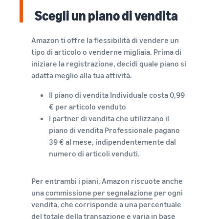
Storia vera,
con Amazon
Esplora le
Trova la sua categoria
crescita
Scegli un piano di vendita
per
tariffe
di prodotto
reale. Sarai tu
accedere a
Logistica di
Scopra cosa sta vendendo
il prossimo?
una suite di
Amazon a
Amazon ti offre la flessibilità di vendere un
strumenti
basso
tipo di articolo o venderne migliaia. Prima di
per la
Come vendere cibo per
prezzo per i
iniziare la registrazione, decidi quale piano si
animali online
creazione
prodotti
del marchio
adatta meglio alla tua attività.
Fai crescere la tua attività di
idonei con
e vantaggi di
cibo per animali
un prezzo
Il piano di vendita Individuale costa 0,99
protezione
pari o
€ per articolo venduto
Come vendere
inferiore a
I partner di vendita che utilizzano il
integratori alimentari
€20.
online
piano di vendita Professionale pagano
Espandi le tue vendite di
39 € al mese, indipendentemente dal
integratori online
numero di articoli venduti.
Come vendere cuffie
Per entrambi i piani, Amazon riscuote anche
online
una
commissione per segnalazione
per ogni
Vendi cuffie a clienti in tutto
il mondo
vendita, che corrisponde a una percentuale
del totale della transazione e varia in base