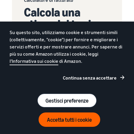
Calcola una
stima dei tuoi
ricavi con
Su questo sito, utilizziamo cookie e strumenti simili
(collettivamente, "cookie") per fornire e migliorare i
Amazon
servizi offerti e per mostrare annunci. Per saperne di
più su come Amazon utilizza i cookie, leggi
l'Informativa sui cookie
di Amazon.
Fornisci i dettagli del prodotto e i costi di
gestione e potrai visualizzare un
confronto dei costi in tempo reale tra
Continua senza accettare
diverse tipologie di gestione logistica.
Prova il calcolatore di fatturato
Gestisci preferenze
Accetta tutti i cookie