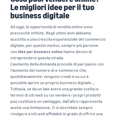
ordini
altri
Le migliori idee per il tuo
Storie di successo dei
Ottieni una ripartizione dei
strumenti
Guida per principianti
venditori
business digitale
costi per questo popolare
e
Espandi
Aspetti principali da
Sei pronto a iniziare la tua
programma
programmi
la tua
considerare prima di
storia di successo?
Italiano
attività
iniziare a vendere
Ad oggi, le opportunità di vendita online sono
pressoché infinite. Negli ultimi anni abbiamo
Vendi prodotti
Centro di conoscenza
Stima
Log
assistito a una crescita esponenziale del commercio
artigianali
Guida per Nuovi
Espandi in Europa
in
IVA
delle
Venditori
Vendi i tuoi prodotti
digitale; per questo motivo, sempre più persone
Risparmia il 53% sulle tariffe
Tutto quello che devi sapere
tariffe
Sblocca azioni consigliate
artigianali in tutto il mondo
con
idee per business online
hanno deciso di
di gestione logistica ed
sull'IVA in un unico posto
Registrati
e dei
che possono aiutarti a
espandi la tua attività
intraprendere questa strada.
costi
vendere 9 volte di più nel
nell'Unione Europea
Amazon Renewed
L’aumento della domanda procede di pari passo con
primo anno
Vendi prodotti
l’aumento del numero di e-commerce che,
Guide
Calcolatore delle
ricondizionati e usati a
Gestione multicanale
quotidianamente, vengono creati e su cui è
entrate
Logistica di Amazon
milioni di clienti Amazon in
Utilizza l'inventario di
possibile aprire un proprio business digitale..,
Stima le tue vendite su
Esternalizza spedizioni, resi
Cos'è il dropshipping?
tutto il mondo
Logistica di Amazon per le
Tuttavia, se da un lato avere una grande scelta in
Amazon
e servizio clienti
Esternalizza l'intero
vendite su altri canali
termini di siti web su cui vendere i propri prodotti
processo di consegna del
Partner di vendita
può costituire un vantaggio, dall’altro rappresenta
prodotto — dal produttore
Stima delle spese di
dell'App Store
Registro del marchio
Prodotti a basso costo
anche una limitazione. Ci si dovrebbe sempre
al cliente
evasione degli ordini
Scopri i partner software
Lancia il tuo marchio con
Vendi prodotti a basso
rivolgere a siti web affidabili in grado di offrire una
Confronta i preventivi in
approvati da Amazon per
Amazon
costo e raggiungi milioni di