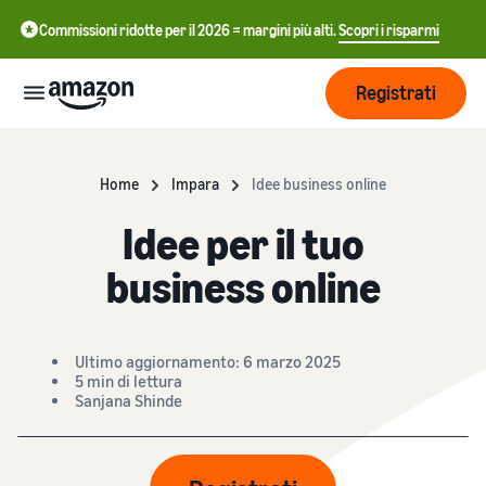
Commissioni ridotte per il 2026 = margini più alti.
Scopri i risparmi
Registrati
Inizia
Home
Impara
Idee business online
Idee per il tuo
Inizia a
Gestisci
中
vendere
business online
su
文
Amazon
Logistica
-
Cresci
di
CN
Amazon
Ultimo aggiornamento: 6 marzo 2025
Introduzione alla
5 min di lettura
Raggiungi
English
vendita
Prezzi
Sanjana Shinde
più clienti
- GB
Come diventare un Partner
Logistica di Amazon
di Vendita Amazon
Esternalizza spedizioni, resi
Italiano
Informarsi
Impara
e servizio clienti
Pubblicizza con
- IT