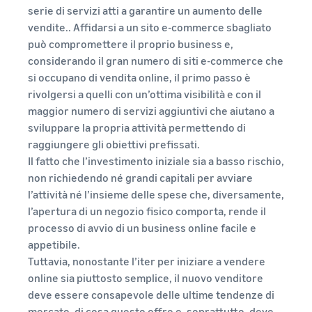
base al metodo di evasione
serie di servizi atti a garantire un aumento delle
automatizzare e gestire le
Crea il tuo negozio
clienti in tutto il mondo
online
tue operazioni
vendite.. Affidarsi a un sito e-commerce sbagliato
Entra nel mondo dell'e-
può compromettere il proprio business e,
Vendi oltre i confini del
commerce in modo
Esplora i programmi di
considerando il gran numero di siti e-commerce che
Regno Unito e dell'UE
semplice ed efficace
vendita
si occupano di vendita online, il primo passo è
Accedi facilmente a nuovi
Storia di
Crea la tua strategia di
marketplace
rivolgersi a quelli con un’ottima visibilità e con il
successo
vendita con una varietà di
Elaborazione degli
di un
maggior numero di servizi aggiuntivi che aiutano a
Calcolatore
ordini nell'E-commerce
programmi
Con la
venditore
sviluppare la propria attività permettendo di
delle
Come gestire l'evasione
portata e gli
raggiungere gli obiettivi prefissati.
entrate
degli ordini in un'attività di
strumenti di
Il fatto che l’investimento iniziale sia a basso rischio,
E-commerce
Calcolare le
Amazon,
tariffe e i costi di
non richiedendo né grandi capitali per avviare
Skipper’s ha
un prodotto,
l’attività né l’insieme delle spese che, diversamente,
trasformato
Costi di
confrontando i
l’idea locale di
l’apertura di un negozio fisico comporta, rende il
Prodotti
gestione
metodi di
Registro
un alimento
richiesti
processo di avvio di un business online facile e
ridotti
evasione degli
marche
premium per
per
per i
appetibile.
ordini
di
animali a
iniziare
tuoi
Tuttavia, nonostante l’iter per iniziare a vendere
Amazon
base di pesce
a
prodotti
online sia piuttosto semplice, il nuovo venditore
in un’attività
Registra il
vendere
a basso
deve essere consapevole delle ultime tendenze di
fiorente.
tuo marchio
prezzo
mercato, di cosa questo offre e, soprattutto, deve