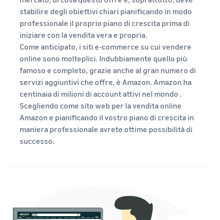
Storia vera,
con Amazon
Esplora le
Trova la sua categoria
crescita
stabilire degli obiettivi chiari pianificando in modo
per
tariffe
di prodotto
reale. Sarai tu
professionale il proprio piano di crescita prima di
accedere a
Logistica di
Scopra cosa sta vendendo
il prossimo?
una suite di
iniziare con la vendita vera e propria.
Amazon a
strumenti
Come anticipato, i siti e-commerce su cui vendere
basso
per la
Come vendere cibo per
online sono molteplici. Indubbiamente quello più
prezzo per i
animali online
creazione
prodotti
famoso e completo, grazie anche al gran numero di
del marchio
Fai crescere la tua attività di
idonei con
servizi aggiuntivi che offre, è Amazon. Amazon ha
e vantaggi di
cibo per animali
un prezzo
centinaia di milioni di account attivi nel mondo .
protezione
pari o
Scegliendo come sito web per la vendita online
Come vendere
inferiore a
Amazon e pianificando il vostro piano di crescita in
integratori alimentari
€20.
online
maniera professionale avrete ottime possibilità di
Espandi le tue vendite di
successo.
integratori online
Come vendere cuffie
online
Vendi cuffie a clienti in tutto
il mondo